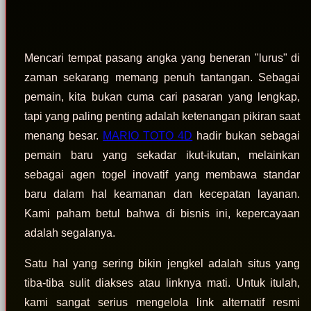
Mencari tempat pasang angka yang beneran "lurus" di
zaman sekarang memang penuh tantangan. Sebagai
pemain, kita bukan cuma cari pasaran yang lengkap,
tapi yang paling penting adalah ketenangan pikiran saat
menang besar.
MARIO TOTO 4D
hadir bukan sebagai
pemain baru yang sekadar ikut-ikutan, melainkan
sebagai agen togel inovatif yang membawa standar
baru dalam hal keamanan dan kecepatan layanan.
Kami paham betul bahwa di bisnis ini, kepercayaan
adalah segalanya.
Satu hal yang sering bikin jengkel adalah situs yang
tiba-tiba sulit diakses atau linknya mati. Untuk itulah,
kami sangat serius mengelola link alternatif resmi