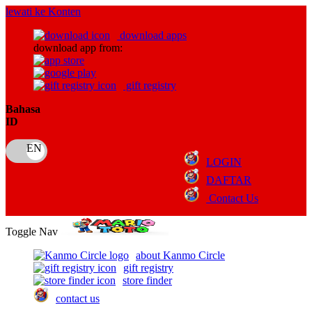
lewati ke Konten
download apps
download app from:
gift registry
Bahasa
ID
LOGIN
DAFTAR
Contact Us
Toggle Nav
about Kanmo Circle
gift registry
store finder
contact us