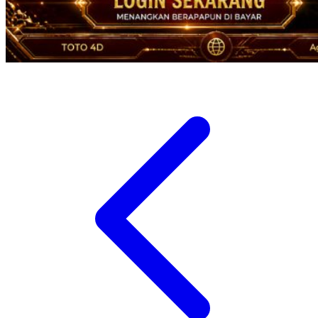
Twistshake
TY Toys
U
V
Veja
Vitaflow
Vtech
W
Waterland
Wellness
X