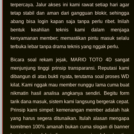
terpercaya. Jalur akses ini kami rawat setiap hari agar
tetap stabil dan aman dari gangguan blokir, sehingga
abang bisa login kapan saja tanpa perlu ribet. Inilah
bentuk keahlian teknis kami dalam menjaga
kenyamanan member; memastikan pintu masuk selalu
terbuka lebar tanpa drama teknis yang nggak perlu.
Bicara soal rekam jejak, MARIO TOTO 4D sangat
menjunjung tinggi prinsip transparansi. Reputasi kami
dibangun di atas bukti nyata, terutama soal proses WD
kilat. Kami nggak mau member nunggu lama cuma buat
nikmatin hasil analisa angkanya sendiri. Begitu form
tarik dana masuk, sistem kami langsung bergerak cepat.
Prinsip kami simpel: kemenangan member adalah hak
yang harus segera ditunaikan. Itulah alasan mengapa
komitmen 100% amanah bukan cuma slogan di banner