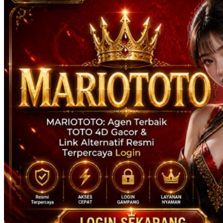
Squishmallows
Starbooks
Stick-O
Stokke
Sudocrem
Sumimo
Sunnylife
Sun-Staches
Swimava
T
Tommee Tippee
Trunki
Tutti Bambini