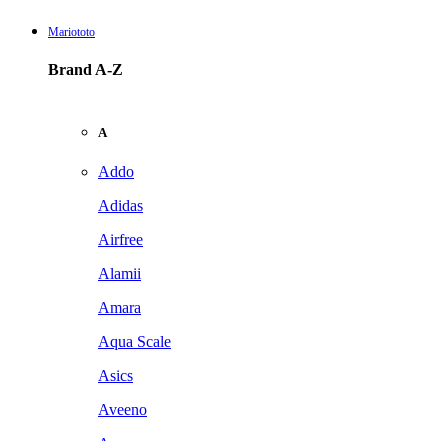
Mariototo
Brand A-Z
A
Addo
Adidas
Airfree
Alamii
Amara
Aqua Scale
Asics
Aveeno
Awan