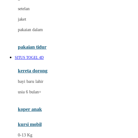
Dae Organics
setelan
Docare
jaket
Doona
pakaian dalam
Down To Earth
Drew
pakaian tidur
Dr. Brown's
SITUS TOGEL 4D
E
kereta dorong
ELC
bayi baru lahir
Ergobaby
usia 6 bulan+
Expert Care
koper anak
Ezyroller
kursi mobil
F
0-13 Kg
Felt So Sweet