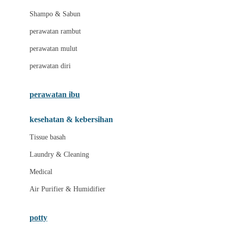
London Taxi
Shampo & Sabun
Love To Dream
perawatan rambut
perawatan mulut
M
perawatan diri
Magformers
Mama's Choice
perawatan ibu
Mamas&Papas
kesehatan & kebersihan
Mamaway
Tissue basah
Maxi Cosi
Laundry & Cleaning
Megabloks
Medical
Micro
Air Purifier & Humidifier
MiDeer
Mimi & Lula
potty
Mini Monkey