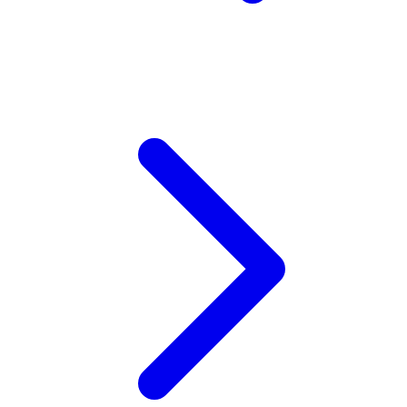
Xootz
Y
Yamatoya
Z
Zaxy
Zoggs
0-9
4Moms
59S