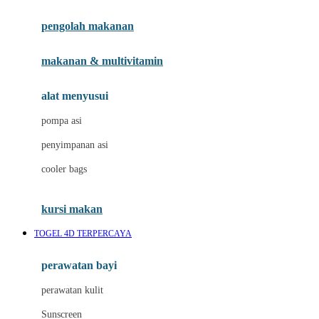
Joie
pengolah makanan
Joolz
Jujube
makanan & multivitamin
K
alat menyusui
Kiddycuts
pompa asi
Kumon
penyimpanan asi
L
cooler bags
Leapfrog
kursi makan
Leclerc
TOGEL 4D TERPERCAYA
Lee Vierra
Lillebaby
perawatan bayi
Little Bird Told Me
perawatan kulit
Little Miss Janis
Sunscreen