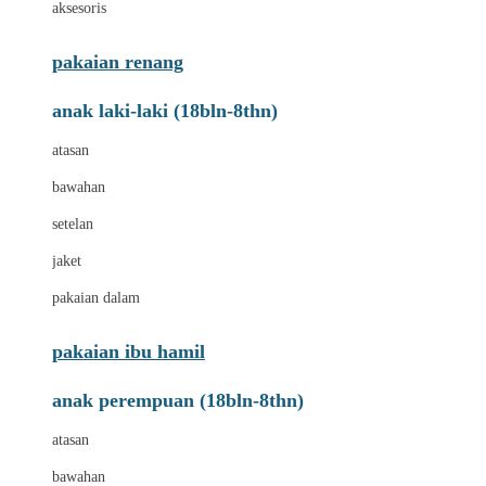
aksesoris
pakaian renang
anak laki-laki (18bln-8thn)
atasan
bawahan
setelan
jaket
pakaian dalam
pakaian ibu hamil
anak perempuan (18bln-8thn)
atasan
bawahan