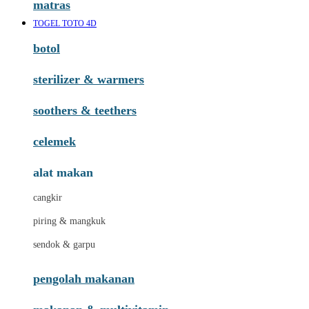
matras
TOGEL TOTO 4D
botol
sterilizer & warmers
soothers & teethers
celemek
alat makan
cangkir
piring & mangkuk
sendok & garpu
pengolah makanan