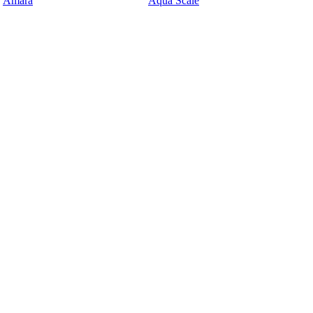
Amara
Aqua Scale