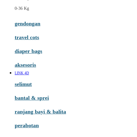
0-36 Kg
gendongan
travel cots
diaper bags
aksesoris
LINK 4D
selimut
bantal & sprei
ranjang bayi & balita
perabotan