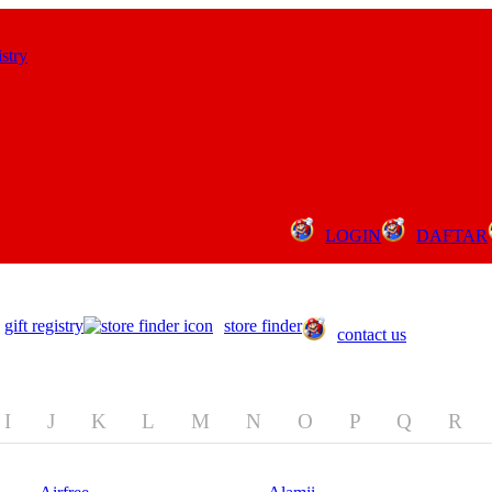
istry
LOGIN
DAFTAR
gift registry
store finder
contact us
I
J
K
L
M
N
O
P
Q
R