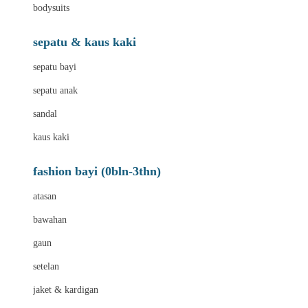
bodysuits
sepatu & kaus kaki
sepatu bayi
sepatu anak
sandal
kaus kaki
fashion bayi (0bln-3thn)
atasan
bawahan
gaun
setelan
jaket & kardigan