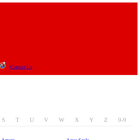
Contact Us
S
T
U
V
W
X
Y
Z
0-9