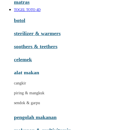
matras
TOGEL TOTO 4D
botol
sterilizer & warmers
soothers & teethers
celemek
alat makan
cangkir
piring & mangkuk
sendok & garpu
pengolah makanan