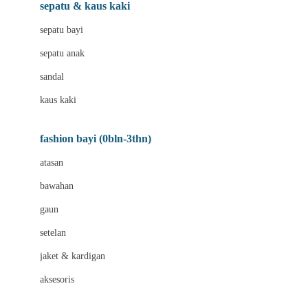
Beauty Barn
sepatu & kaus kaki
Bio Oil
sepatu bayi
Biolane
sepatu anak
Bite Fighters
sandal
Bizzi Growin
kaus kaki
Blackmores
fashion bayi (0bln-3thn)
Blooming Marvellous
atasan
Bonnels
bawahan
Bravado
gaun
Bruder
setelan
Brush Baby
jaket & kardigan
Buds Organics
aksesoris
Bugaboo
Buggygear