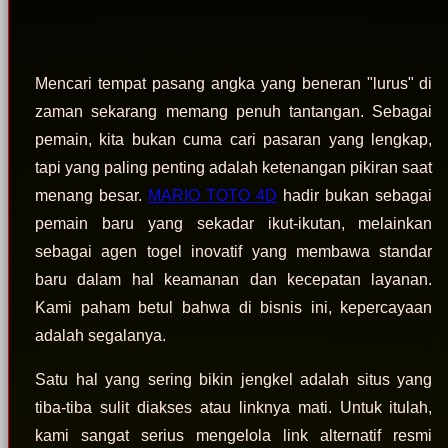
Mencari tempat pasang angka yang beneran "lurus" di
zaman sekarang memang penuh tantangan. Sebagai
pemain, kita bukan cuma cari pasaran yang lengkap,
tapi yang paling penting adalah ketenangan pikiran saat
menang besar.
MARIO TOTO 4D
hadir bukan sebagai
pemain baru yang sekadar ikut-ikutan, melainkan
sebagai agen togel inovatif yang membawa standar
baru dalam hal keamanan dan kecepatan layanan.
Kami paham betul bahwa di bisnis ini, kepercayaan
adalah segalanya.
Satu hal yang sering bikin jengkel adalah situs yang
tiba-tiba sulit diakses atau linknya mati. Untuk itulah,
kami sangat serius mengelola link alternatif resmi