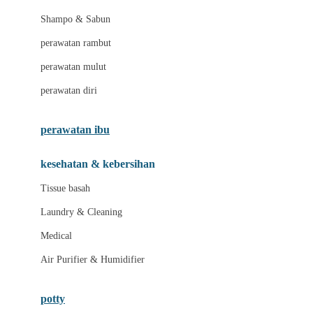
London Taxi
Shampo & Sabun
Love To Dream
perawatan rambut
perawatan mulut
M
perawatan diri
Magformers
Mama's Choice
perawatan ibu
Mamas&Papas
kesehatan & kebersihan
Mamaway
Tissue basah
Maxi Cosi
Laundry & Cleaning
Megabloks
Medical
Micro
Air Purifier & Humidifier
MiDeer
Mimi & Lula
potty
Mini Monkey