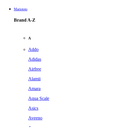
Mariototo
Brand A-Z
A
Addo
Adidas
Airfree
Alamii
Amara
Aqua Scale
Asics
Aveeno
Awan