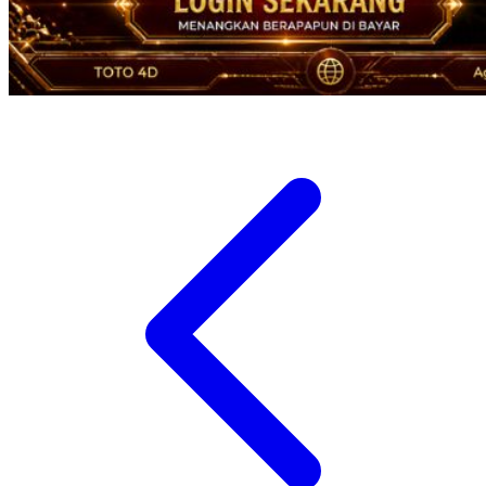
Twistshake
TY Toys
U
V
Veja
Vitaflow
Vtech
W
Waterland
Wellness
X