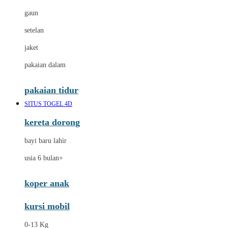
gaun
setelan
jaket
pakaian dalam
pakaian tidur
SITUS TOGEL 4D
kereta dorong
bayi baru lahir
usia 6 bulan+
koper anak
kursi mobil
0-13 Kg