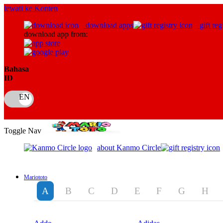
lewati ke Konten
download apps
gift reg
download app from:
Bahasa
ID
Toggle Nav
about Kanmo Circle
Mariototo
A
B
C
D
E
F
G
H