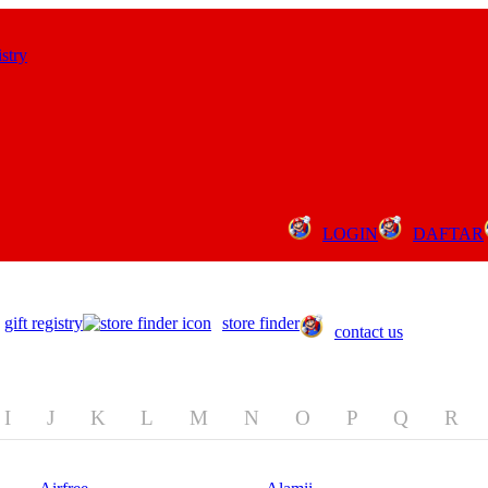
istry
LOGIN
DAFTAR
gift registry
store finder
contact us
I
J
K
L
M
N
O
P
Q
R