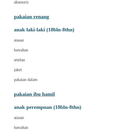
aksesoris
pakaian renang
anak laki-laki (18bln-8thn)
atasan
bawahan
setelan
jaket
pakaian dalam
pakaian ibu hamil
anak perempuan (18bln-8thn)
atasan
bawahan