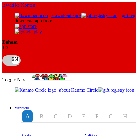
lewati ke Konten
download apps
gift reg
download app from:
Bahasa
ID
Toggle Nav
about Kanmo Circle
Mariototo
A
B
C
D
E
F
G
H