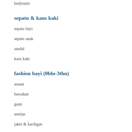
bodysuits
sepatu & kaus kaki
sepatu bayi
sepatu anak
sandal
kaus kaki
fashion bayi (0bln-3thn)
atasan
bawahan
gaun
setelan
jaket & kardigan