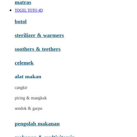
matras
TOGEL TOTO 4D
botol
sterilizer & warmers
soothers & teethers
celemek
alat makan
cangkir
piring & mangkuk
sendok & garpu
pengolah makanan