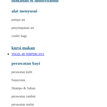
makanan & multivitamin
alat menyusui
pompa asi
penyimpanan asi
cooler bags
kursi makan
TOGEL 4D TERPERCAYA
perawatan bayi
perawatan kulit
Sunscreen
Shampo & Sabun
perawatan rambut
perawatan mulut