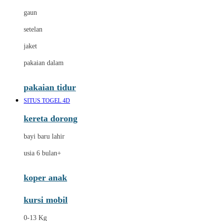
gaun
setelan
jaket
pakaian dalam
pakaian tidur
SITUS TOGEL 4D
kereta dorong
bayi baru lahir
usia 6 bulan+
koper anak
kursi mobil
0-13 Kg