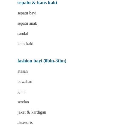
Beauty Barn
sepatu & kaus kaki
Bio Oil
sepatu bayi
Biolane
sepatu anak
Bite Fighters
sandal
Bizzi Growin
kaus kaki
Blackmores
fashion bayi (0bln-3thn)
Blooming Marvellous
atasan
Bonnels
bawahan
Bravado
gaun
Bruder
setelan
Brush Baby
jaket & kardigan
Buds Organics
aksesoris
Bugaboo
Buggygear