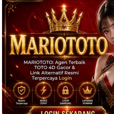
Squishmallows
Starbooks
Stick-O
Stokke
Sudocrem
Sumimo
Sunnylife
Sun-Staches
Swimava
T
Tommee Tippee
Trunki
Tutti Bambini