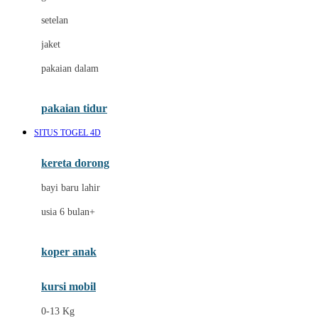
Dae Organics
setelan
Docare
jaket
Doona
pakaian dalam
Down To Earth
Drew
pakaian tidur
Dr. Brown's
SITUS TOGEL 4D
E
kereta dorong
ELC
bayi baru lahir
Ergobaby
usia 6 bulan+
Expert Care
koper anak
Ezyroller
kursi mobil
F
0-13 Kg
Felt So Sweet