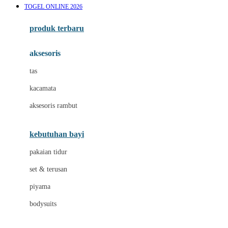
TOGEL ONLINE 2026
Azetabio
produk terbaru
B
aksesoris
Baabaasheepz
tas
Babiators
kacamata
Baby Dove
aksesoris rambut
Baby Jogger
Baby Rovega
kebutuhan bayi
Babybee
pakaian tidur
Banana Boat
set & terusan
Banz
piyama
Barbie
bodysuits
Beaba