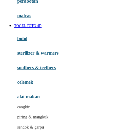
perabotan
Happy Tummy
Hauck
matras
Havaianas
TOGEL TOTO 4D
Hegen
botol
Hot Wheels
sterilizer & warmers
Hybrid
soothers & teethers
I
Inlacta DHA
celemek
Interlac
alat makan
Ivenet
cangkir
J
piring & mangkuk
Jack N Jill
sendok & garpu