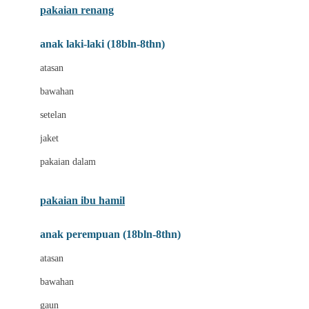
pakaian renang
Bumkins
anak laki-laki (18bln-8thn)
C
atasan
Cetaphil
bawahan
Chicco
setelan
Childlife
jaket
Clevamama
pakaian dalam
Cocolatte
Cottonseeds
pakaian ibu hamil
Cozy N Safe
anak perempuan (18bln-8thn)
Crane
atasan
Cybex
bawahan
D
gaun