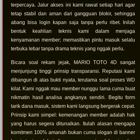
terpercaya. Jalur akses ini kami rawat setiap hari agar
tetap stabil dan aman dari gangguan blokir, sehingga
abang bisa login kapan saja tanpa perlu ribet. Inilah
bentuk keahlian teknis kami dalam menjaga
kenyamanan member; memastikan pintu masuk selalu
terbuka lebar tanpa drama teknis yang nggak perlu.
Bicara soal rekam jejak, MARIO TOTO 4D sangat
menjunjung tinggi prinsip transparansi. Reputasi kami
dibangun di atas bukti nyata, terutama soal proses WD
kilat. Kami nggak mau member nunggu lama cuma buat
nikmatin hasil analisa angkanya sendiri. Begitu form
tarik dana masuk, sistem kami langsung bergerak cepat.
Prinsip kami simpel: kemenangan member adalah hak
yang harus segera ditunaikan. Itulah alasan mengapa
komitmen 100% amanah bukan cuma slogan di banner