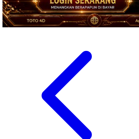
Twistshake
TY Toys
U
V
Veja
Vitaflow
Vtech
W
Waterland
Wellness
X