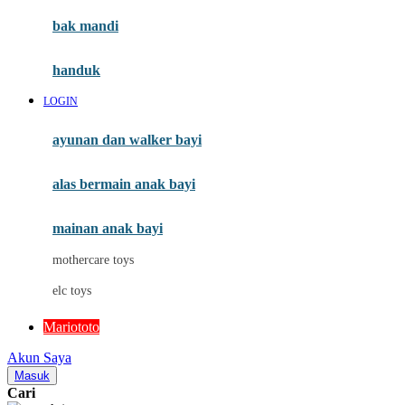
Moby
bak mandi
Momami
handuk
Mothercare
LOGIN
Mustela
ayunan dan walker bayi
My Buddy Tag
My K
alas bermain anak bayi
N
mainan anak bayi
Naif
mothercare toys
Nike
elc toys
Nordic Natural
Mariototo
Nuby
Akun Saya
Nuna
Masuk
Cari