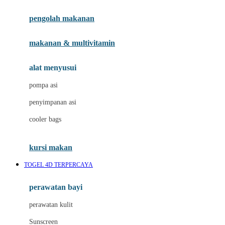
Joie
pengolah makanan
Joolz
Jujube
makanan & multivitamin
K
alat menyusui
Kiddycuts
pompa asi
Kumon
penyimpanan asi
L
cooler bags
Leapfrog
kursi makan
Leclerc
TOGEL 4D TERPERCAYA
Lee Vierra
Lillebaby
perawatan bayi
Little Bird Told Me
perawatan kulit
Little Miss Janis
Sunscreen