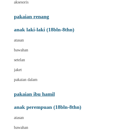
aksesoris
pakaian renang
anak laki-laki (18bln-8thn)
atasan
bawahan
setelan
jaket
pakaian dalam
pakaian ibu hamil
anak perempuan (18bln-8thn)
atasan
bawahan