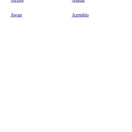
Airfree
Alamii
Awan
Azetabio