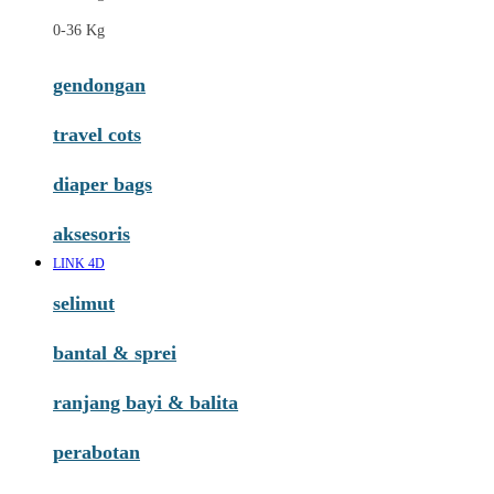
0-36 Kg
gendongan
travel cots
diaper bags
aksesoris
LINK 4D
selimut
bantal & sprei
ranjang bayi & balita
perabotan