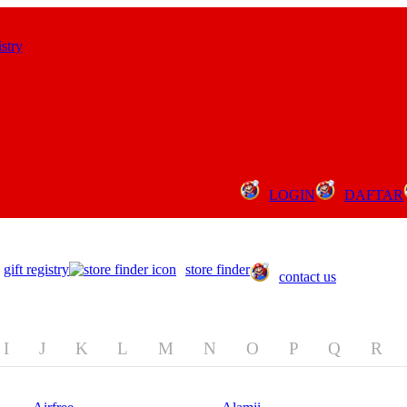
istry
LOGIN
DAFTAR
gift registry
store finder
contact us
I
J
K
L
M
N
O
P
Q
R