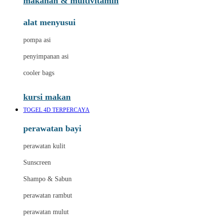
makanan & multivitamin
alat menyusui
pompa asi
penyimpanan asi
cooler bags
kursi makan
TOGEL 4D TERPERCAYA
perawatan bayi
perawatan kulit
Sunscreen
Shampo & Sabun
perawatan rambut
perawatan mulut