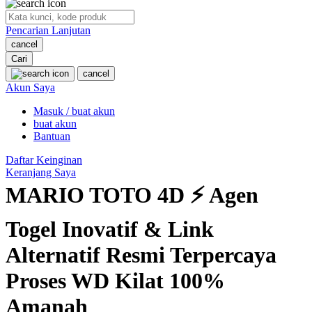
O
Pencarian Lanjutan
Oh Ma Grain
cancel
Okiedog
Cari
cancel
P
Akun Saya
Masuk / buat akun
Peachy
buat akun
Phil & Ted's
Bantuan
Philips Avent
Daftar Keinginan
Keranjang Saya
Pigeon
MARIO TOTO 4D ⚡ Agen
Playgro
Togel Inovatif & Link
Poled Global
Alternatif Resmi Terpercaya
Ponycycle
Proses WD Kilat 100%
Puma
Amanah
Pureats