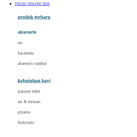
TOGEL ONLINE 2026
Azetabio
produk terbaru
B
aksesoris
Baabaasheepz
tas
Babiators
kacamata
Baby Dove
aksesoris rambut
Baby Jogger
Baby Rovega
kebutuhan bayi
Babybee
pakaian tidur
Banana Boat
set & terusan
Banz
piyama
Barbie
bodysuits
Beaba