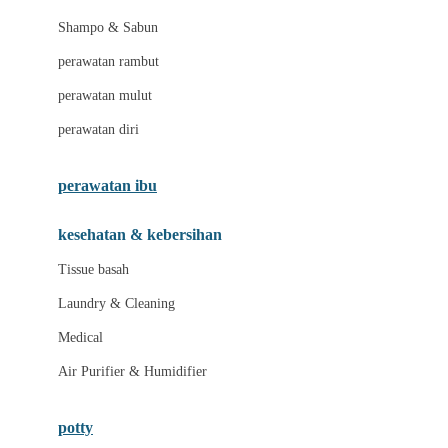
London Taxi
Shampo & Sabun
Love To Dream
perawatan rambut
perawatan mulut
M
perawatan diri
Magformers
Mama's Choice
perawatan ibu
Mamas&Papas
kesehatan & kebersihan
Mamaway
Tissue basah
Maxi Cosi
Laundry & Cleaning
Megabloks
Medical
Micro
Air Purifier & Humidifier
MiDeer
Mimi & Lula
potty
Mini Monkey