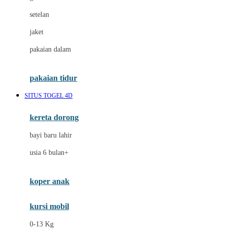
Dae Organics
setelan
Docare
jaket
Doona
pakaian dalam
Down To Earth
Drew
pakaian tidur
Dr. Brown's
SITUS TOGEL 4D
E
kereta dorong
ELC
bayi baru lahir
Ergobaby
usia 6 bulan+
Expert Care
koper anak
Ezyroller
kursi mobil
F
0-13 Kg
Felt So Sweet