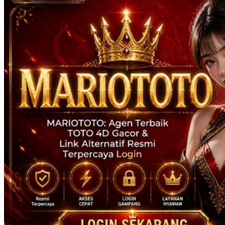
Squishmallows
Starbooks
Stick-O
Stokke
Sudocrem
Sumimo
Sunnylife
Sun-Staches
Swimava
T
Tommee Tippee
Trunki
Tutti Bambini