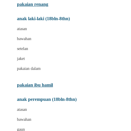
pakaian renang
Bumkins
anak laki-laki (18bln-8thn)
C
atasan
Cetaphil
bawahan
Chicco
setelan
Childlife
jaket
Clevamama
pakaian dalam
Cocolatte
Cottonseeds
pakaian ibu hamil
Cozy N Safe
anak perempuan (18bln-8thn)
Crane
atasan
Cybex
bawahan
D
gaun