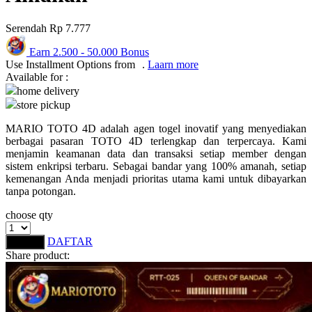
Q
Serendah
Rp 7.777
QV Baby
Earn
2.500
-
50.000
Bonus
Use Installment Options from
.
Laarn more
R
Available for :
home delivery
Real Shades
store pickup
Red Castle
MARIO TOTO 4D adalah agen togel inovatif yang menyediakan
berbagai pasaran TOTO 4D terlengkap dan terpercaya. Kami
Ribbon Madness
menjamin keamanan data dan transaksi setiap member dengan
sistem enkripsi terbaru. Sebagai bandar yang 100% amanah, setiap
S
kemenangan Anda menjadi prioritas utama kami untuk dibayarkan
tanpa potongan.
Sebamed
choose qty
Silver Cross
DAFTAR
LOGIN
Simply Idea
Share product:
Skip Hop
Spectra