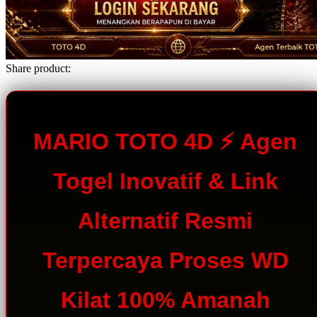
Share product:
MARIO TOTO 4D ⚡ Agen
Togel Inovatif & Link
Alternatif Resmi
Terpercaya Proses WD
Kilat 100% Amanah