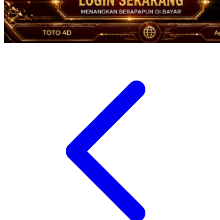
Twistshake
TY Toys
U
V
Veja
Vitaflow
Vtech
W
Waterland
Wellness
X