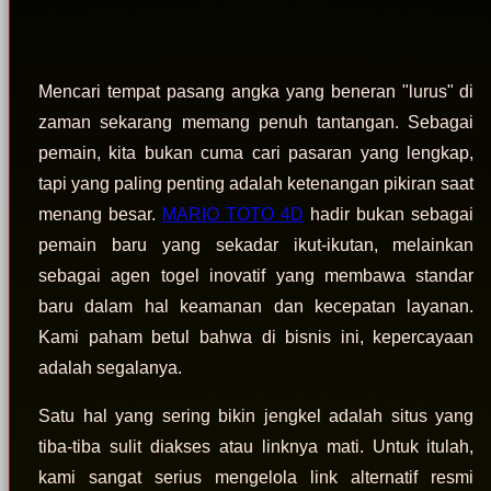
Mencari tempat pasang angka yang beneran "lurus" di
zaman sekarang memang penuh tantangan. Sebagai
pemain, kita bukan cuma cari pasaran yang lengkap,
tapi yang paling penting adalah ketenangan pikiran saat
menang besar.
MARIO TOTO 4D
hadir bukan sebagai
pemain baru yang sekadar ikut-ikutan, melainkan
sebagai agen togel inovatif yang membawa standar
baru dalam hal keamanan dan kecepatan layanan.
Kami paham betul bahwa di bisnis ini, kepercayaan
adalah segalanya.
Satu hal yang sering bikin jengkel adalah situs yang
tiba-tiba sulit diakses atau linknya mati. Untuk itulah,
kami sangat serius mengelola link alternatif resmi