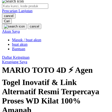
O
Pencarian Lanjutan
Oh Ma Grain
cancel
Okiedog
Cari
cancel
P
Akun Saya
Masuk / buat akun
Peachy
buat akun
Phil & Ted's
Bantuan
Philips Avent
Daftar Keinginan
Keranjang Saya
Pigeon
MARIO TOTO 4D ⚡ Agen
Playgro
Togel Inovatif & Link
Poled Global
Alternatif Resmi Terpercaya
Ponycycle
Proses WD Kilat 100%
Puma
Amanah
Pureats