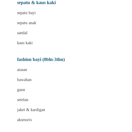
Beauty Barn
sepatu & kaus kaki
Bio Oil
sepatu bayi
Biolane
sepatu anak
Bite Fighters
sandal
Bizzi Growin
kaus kaki
Blackmores
fashion bayi (0bln-3thn)
Blooming Marvellous
atasan
Bonnels
bawahan
Bravado
gaun
Bruder
setelan
Brush Baby
jaket & kardigan
Buds Organics
aksesoris
Bugaboo
Buggygear