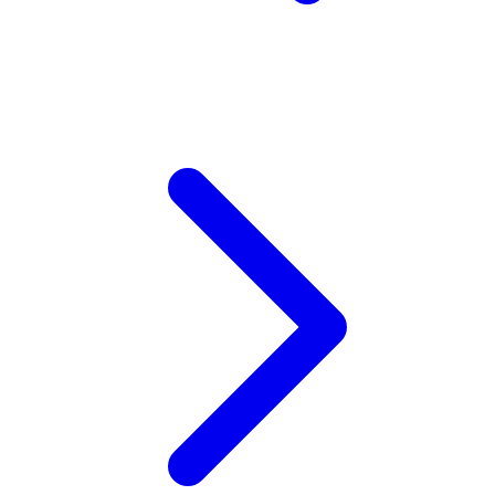
Xootz
Y
Yamatoya
Z
Zaxy
Zoggs
0-9
4Moms
59S