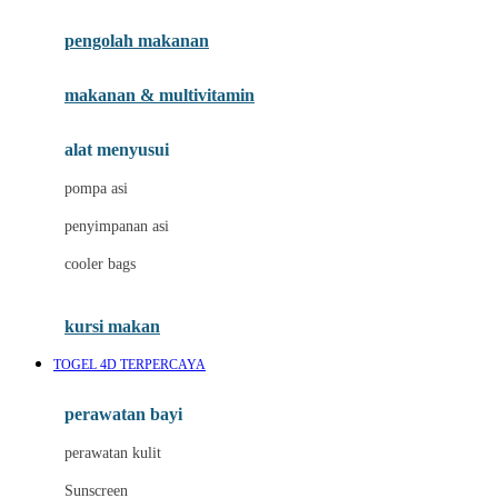
Joie
pengolah makanan
Joolz
Jujube
makanan & multivitamin
K
alat menyusui
Kiddycuts
pompa asi
Kumon
penyimpanan asi
L
cooler bags
Leapfrog
kursi makan
Leclerc
TOGEL 4D TERPERCAYA
Lee Vierra
Lillebaby
perawatan bayi
Little Bird Told Me
perawatan kulit
Little Miss Janis
Sunscreen