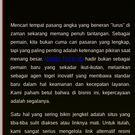
Mencari tempat pasang angka yang beneran "lurus" di
zaman sekarang memang penuh tantangan. Sebagai
pemain, kita bukan cuma cari pasaran yang lengkap,
tapi yang paling penting adalah ketenangan pikiran saat
menang besar.
MARIO TOTO 4D
hadir bukan sebagai
pemain baru yang sekadar ikut-ikutan, melainkan
sebagai agen togel inovatif yang membawa standar
baru dalam hal keamanan dan kecepatan layanan.
Kami paham betul bahwa di bisnis ini, kepercayaan
adalah segalanya.
Satu hal yang sering bikin jengkel adalah situs yang
tiba-tiba sulit diakses atau linknya mati. Untuk itulah,
kami sangat serius mengelola link alternatif resmi