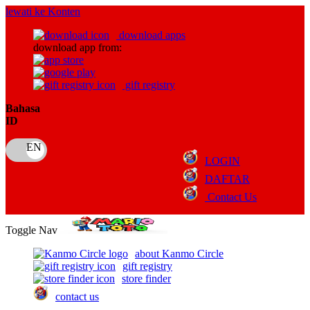
lewati ke Konten
download apps
download app from:
gift registry
Bahasa
ID
LOGIN
DAFTAR
Contact Us
Toggle Nav
about Kanmo Circle
gift registry
store finder
contact us