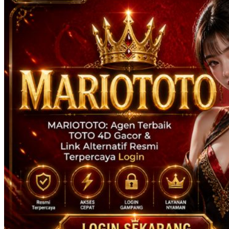
Squishmallows
Starbooks
Stick-O
Stokke
Sudocrem
Sumimo
Sunnylife
Sun-Staches
Swimava
T
Tommee Tippee
Trunki
Tutti Bambini