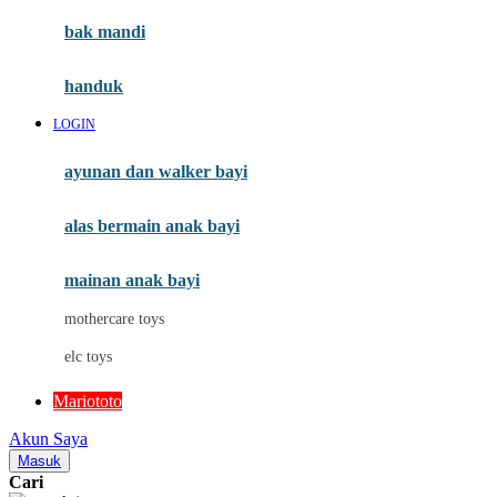
Moby
bak mandi
Momami
handuk
Mothercare
LOGIN
Mustela
ayunan dan walker bayi
My Buddy Tag
My K
alas bermain anak bayi
N
mainan anak bayi
Naif
mothercare toys
Nike
elc toys
Nordic Natural
Mariototo
Nuby
Akun Saya
Nuna
Masuk
Cari