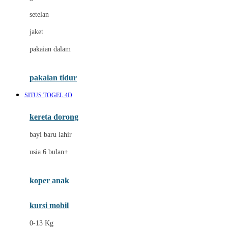
Dae Organics
setelan
Docare
jaket
Doona
pakaian dalam
Down To Earth
Drew
pakaian tidur
Dr. Brown's
SITUS TOGEL 4D
E
kereta dorong
ELC
bayi baru lahir
Ergobaby
usia 6 bulan+
Expert Care
koper anak
Ezyroller
kursi mobil
F
0-13 Kg
Felt So Sweet