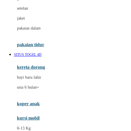
Dae Organics
setelan
Docare
jaket
Doona
pakaian dalam
Down To Earth
Drew
pakaian tidur
Dr. Brown's
SITUS TOGEL 4D
E
kereta dorong
ELC
bayi baru lahir
Ergobaby
usia 6 bulan+
Expert Care
koper anak
Ezyroller
kursi mobil
F
0-13 Kg
Felt So Sweet