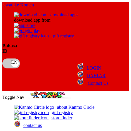
lewati ke Konten
download apps
download app from:
gift registry
Bahasa
ID
LOGIN
DAFTAR
Contact Us
Toggle Nav
about Kanmo Circle
gift registry
store finder
contact us