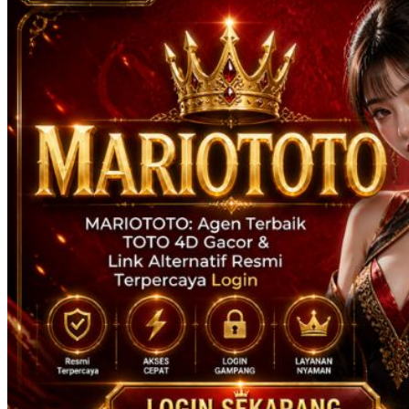
Squishmallows
Starbooks
Stick-O
Stokke
Sudocrem
Sumimo
Sunnylife
Sun-Staches
Swimava
T
Tommee Tippee
Trunki
Tutti Bambini