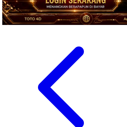
Twistshake
TY Toys
U
V
Veja
Vitaflow
Vtech
W
Waterland
Wellness
X