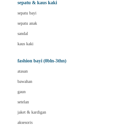
Beauty Barn
sepatu & kaus kaki
Bio Oil
sepatu bayi
Biolane
sepatu anak
Bite Fighters
sandal
Bizzi Growin
kaus kaki
Blackmores
fashion bayi (0bln-3thn)
Blooming Marvellous
atasan
Bonnels
bawahan
Bravado
gaun
Bruder
setelan
Brush Baby
jaket & kardigan
Buds Organics
aksesoris
Bugaboo
Buggygear