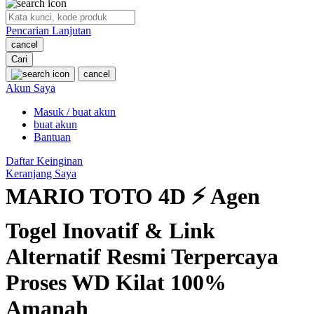
O
Pencarian Lanjutan
Oh Ma Grain
cancel
Okiedog
Cari
cancel
P
Akun Saya
Masuk / buat akun
Peachy
buat akun
Phil & Ted's
Bantuan
Philips Avent
Daftar Keinginan
Keranjang Saya
Pigeon
MARIO TOTO 4D ⚡ Agen
Playgro
Togel Inovatif & Link
Poled Global
Alternatif Resmi Terpercaya
Ponycycle
Proses WD Kilat 100%
Puma
Amanah
Pureats