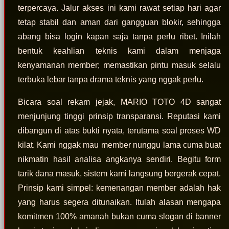
terpercaya. Jalur akses ini kami rawat setiap hari agar
tetap stabil dan aman dari gangguan blokir, sehingga
abang bisa login kapan saja tanpa perlu ribet. Inilah
bentuk keahlian teknis kami dalam menjaga
kenyamanan member; memastikan pintu masuk selalu
terbuka lebar tanpa drama teknis yang nggak perlu.
Bicara soal rekam jejak, MARIO TOTO 4D sangat
menjunjung tinggi prinsip transparansi. Reputasi kami
dibangun di atas bukti nyata, terutama soal proses WD
kilat. Kami nggak mau member nunggu lama cuma buat
nikmatin hasil analisa angkanya sendiri. Begitu form
tarik dana masuk, sistem kami langsung bergerak cepat.
Prinsip kami simpel: kemenangan member adalah hak
yang harus segera ditunaikan. Itulah alasan mengapa
komitmen 100% amanah bukan cuma slogan di banner