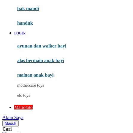
Moby
bak mandi
Momami
handuk
Mothercare
LOGIN
Mustela
ayunan dan walker bayi
My Buddy Tag
My K
alas bermain anak bayi
N
mainan anak bayi
Naif
mothercare toys
Nike
elc toys
Nordic Natural
Mariototo
Nuby
Akun Saya
Nuna
Masuk
Cari