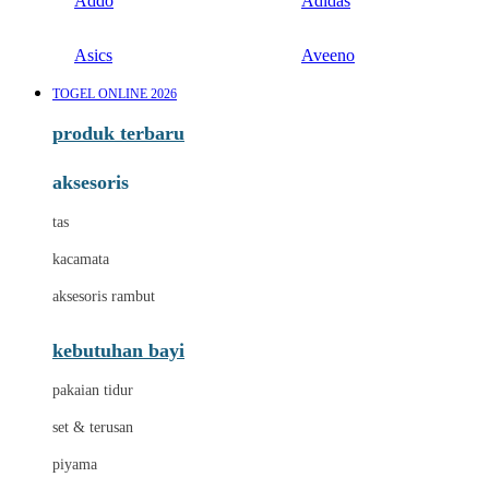
Addo
Adidas
Asics
Aveeno
TOGEL ONLINE 2026
produk terbaru
aksesoris
tas
kacamata
aksesoris rambut
kebutuhan bayi
pakaian tidur
set & terusan
piyama