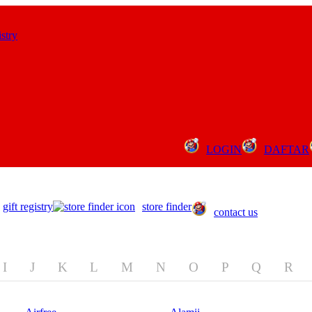
istry
LOGIN
DAFTAR
gift registry
store finder
contact us
I
J
K
L
M
N
O
P
Q
R