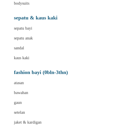
bodysuits
sepatu & kaus kaki
sepatu bayi
sepatu anak
sandal
kaus kaki
fashion bayi (0bln-3thn)
atasan
bawahan
gaun
setelan
jaket & kardigan