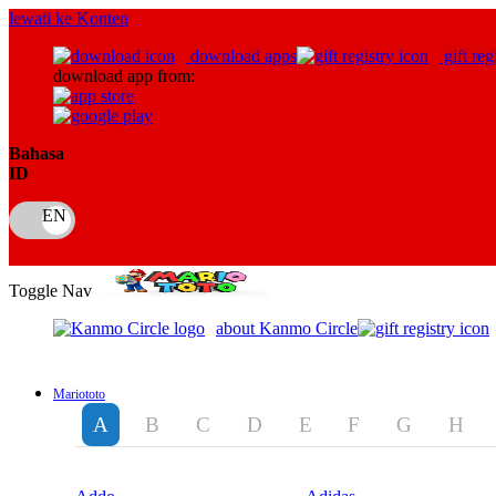
lewati ke Konten
download apps
gift reg
download app from:
Bahasa
ID
Toggle Nav
about Kanmo Circle
Mariototo
A
B
C
D
E
F
G
H