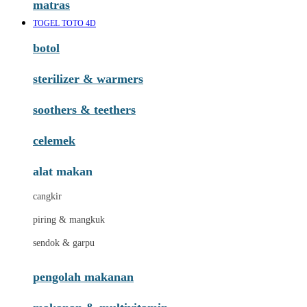
matras
TOGEL TOTO 4D
botol
sterilizer & warmers
soothers & teethers
celemek
alat makan
cangkir
piring & mangkuk
sendok & garpu
pengolah makanan