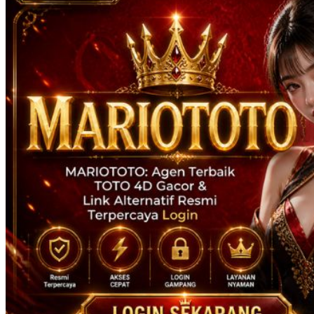
Squishmallows
Starbooks
Stick-O
Stokke
Sudocrem
Sumimo
Sunnylife
Sun-Staches
Swimava
T
Tommee Tippee
Trunki
Tutti Bambini