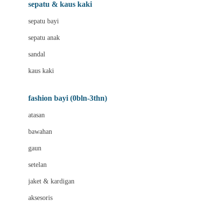
Beauty Barn
sepatu & kaus kaki
Bio Oil
sepatu bayi
Biolane
sepatu anak
Bite Fighters
sandal
Bizzi Growin
kaus kaki
Blackmores
fashion bayi (0bln-3thn)
Blooming Marvellous
atasan
Bonnels
bawahan
Bravado
gaun
Bruder
setelan
Brush Baby
jaket & kardigan
Buds Organics
aksesoris
Bugaboo
Buggygear