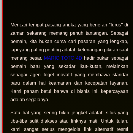
Mencari tempat pasang angka yang beneran "lurus" di
zaman sekarang memang penuh tantangan. Sebagai
pemain, kita bukan cuma cari pasaran yang lengkap,
tapi yang paling penting adalah ketenangan pikiran saat
menang besar.
MARIO TOTO 4D
hadir bukan sebagai
pemain baru yang sekadar ikut-ikutan, melainkan
sebagai agen togel inovatif yang membawa standar
baru dalam hal keamanan dan kecepatan layanan.
Kami paham betul bahwa di bisnis ini, kepercayaan
adalah segalanya.
Satu hal yang sering bikin jengkel adalah situs yang
tiba-tiba sulit diakses atau linknya mati. Untuk itulah,
kami sangat serius mengelola link alternatif resmi