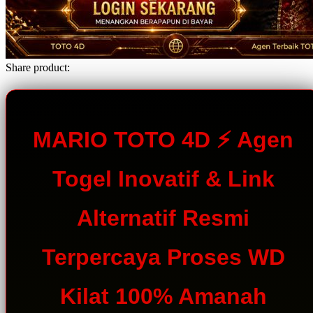
Share product:
MARIO TOTO 4D ⚡ Agen
Togel Inovatif & Link
Alternatif Resmi
Terpercaya Proses WD
Kilat 100% Amanah