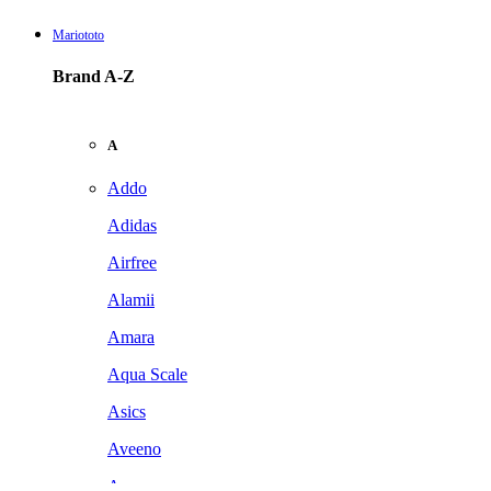
Mariototo
Brand A-Z
A
Addo
Adidas
Airfree
Alamii
Amara
Aqua Scale
Asics
Aveeno
Awan