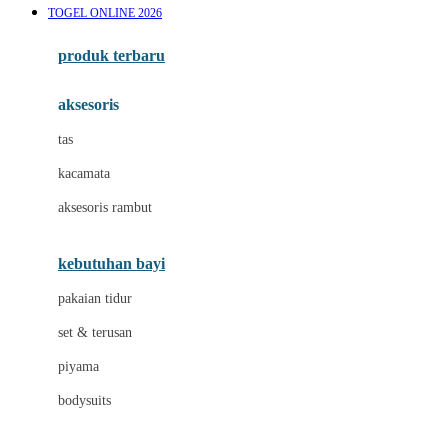
TOGEL ONLINE 2026
Azetabio
produk terbaru
B
aksesoris
Baabaasheepz
tas
Babiators
kacamata
Baby Dove
aksesoris rambut
Baby Jogger
Baby Rovega
kebutuhan bayi
Babybee
pakaian tidur
Banana Boat
set & terusan
Banz
piyama
Barbie
bodysuits
Beaba