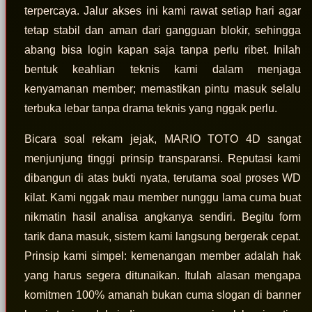
terpercaya. Jalur akses ini kami rawat setiap hari agar
tetap stabil dan aman dari gangguan blokir, sehingga
abang bisa login kapan saja tanpa perlu ribet. Inilah
bentuk keahlian teknis kami dalam menjaga
kenyamanan member; memastikan pintu masuk selalu
terbuka lebar tanpa drama teknis yang nggak perlu.
Bicara soal rekam jejak, MARIO TOTO 4D sangat
menjunjung tinggi prinsip transparansi. Reputasi kami
dibangun di atas bukti nyata, terutama soal proses WD
kilat. Kami nggak mau member nunggu lama cuma buat
nikmatin hasil analisa angkanya sendiri. Begitu form
tarik dana masuk, sistem kami langsung bergerak cepat.
Prinsip kami simpel: kemenangan member adalah hak
yang harus segera ditunaikan. Itulah alasan mengapa
komitmen 100% amanah bukan cuma slogan di banner