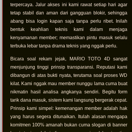
terpercaya. Jalur akses ini kami rawat setiap hari agar
tetap stabil dan aman dari gangguan blokir, sehingga
abang bisa login kapan saja tanpa perlu ribet. Inilah
bentuk keahlian teknis kami dalam menjaga
kenyamanan member; memastikan pintu masuk selalu
terbuka lebar tanpa drama teknis yang nggak perlu.
Bicara soal rekam jejak, MARIO TOTO 4D sangat
menjunjung tinggi prinsip transparansi. Reputasi kami
dibangun di atas bukti nyata, terutama soal proses WD
kilat. Kami nggak mau member nunggu lama cuma buat
nikmatin hasil analisa angkanya sendiri. Begitu form
tarik dana masuk, sistem kami langsung bergerak cepat.
Prinsip kami simpel: kemenangan member adalah hak
yang harus segera ditunaikan. Itulah alasan mengapa
komitmen 100% amanah bukan cuma slogan di banner