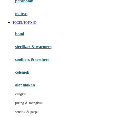
perabotan
Happy Tummy
Hauck
matras
Havaianas
TOGEL TOTO 4D
Hegen
botol
Hot Wheels
sterilizer & warmers
Hybrid
soothers & teethers
I
Inlacta DHA
celemek
Interlac
alat makan
Ivenet
cangkir
J
piring & mangkuk
Jack N Jill
sendok & garpu