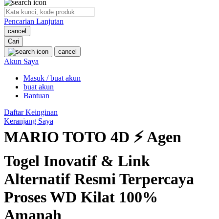
O
Pencarian Lanjutan
Oh Ma Grain
cancel
Okiedog
Cari
cancel
P
Akun Saya
Masuk / buat akun
Peachy
buat akun
Phil & Ted's
Bantuan
Philips Avent
Daftar Keinginan
Keranjang Saya
Pigeon
MARIO TOTO 4D ⚡ Agen
Playgro
Togel Inovatif & Link
Poled Global
Alternatif Resmi Terpercaya
Ponycycle
Proses WD Kilat 100%
Puma
Amanah
Pureats