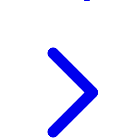
Xootz
Y
Yamatoya
Z
Zaxy
Zoggs
0-9
4Moms
59S