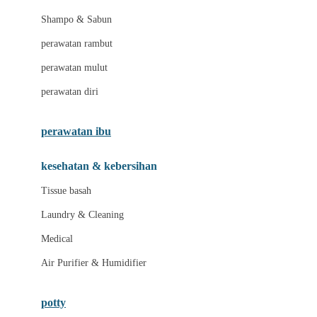
London Taxi
Shampo & Sabun
Love To Dream
perawatan rambut
perawatan mulut
M
perawatan diri
Magformers
Mama's Choice
perawatan ibu
Mamas&Papas
kesehatan & kebersihan
Mamaway
Tissue basah
Maxi Cosi
Laundry & Cleaning
Megabloks
Medical
Micro
Air Purifier & Humidifier
MiDeer
Mimi & Lula
potty
Mini Monkey