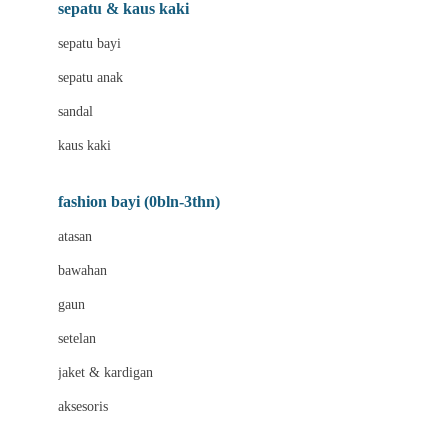
Beauty Barn
sepatu & kaus kaki
Bio Oil
sepatu bayi
Biolane
sepatu anak
Bite Fighters
sandal
Bizzi Growin
kaus kaki
Blackmores
fashion bayi (0bln-3thn)
Blooming Marvellous
atasan
Bonnels
bawahan
Bravado
gaun
Bruder
setelan
Brush Baby
jaket & kardigan
Buds Organics
aksesoris
Bugaboo
Buggygear