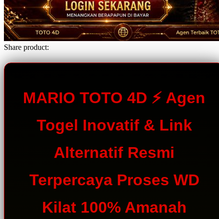
Share product:
MARIO TOTO 4D ⚡ Agen
Togel Inovatif & Link
Alternatif Resmi
Terpercaya Proses WD
Kilat 100% Amanah