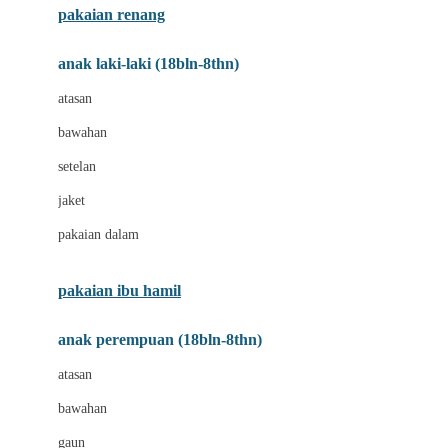
pakaian renang
Bumkins
anak laki-laki (18bln-8thn)
C
atasan
Cetaphil
bawahan
Chicco
setelan
Childlife
jaket
Clevamama
pakaian dalam
Cocolatte
Cottonseeds
pakaian ibu hamil
Cozy N Safe
anak perempuan (18bln-8thn)
Crane
atasan
Cybex
bawahan
D
gaun