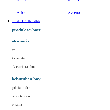
Addo
Adidas
Asics
Aveeno
TOGEL ONLINE 2026
produk terbaru
aksesoris
tas
kacamata
aksesoris rambut
kebutuhan bayi
pakaian tidur
set & terusan
piyama