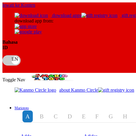
lewati ke Konten
download apps
gift reg
download app from:
Bahasa
ID
Toggle Nav
about Kanmo Circle
Mariototo
A
B
C
D
E
F
G
H