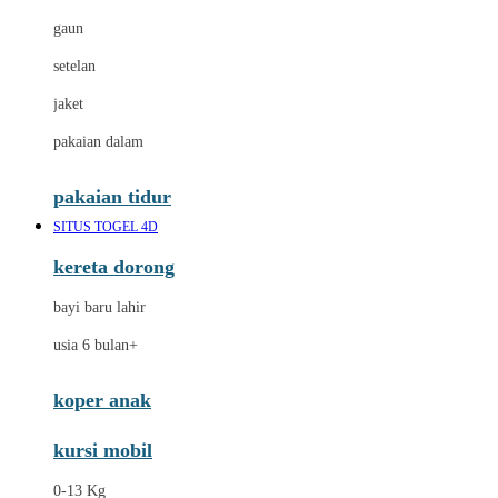
gaun
setelan
jaket
pakaian dalam
pakaian tidur
SITUS TOGEL 4D
kereta dorong
bayi baru lahir
usia 6 bulan+
koper anak
kursi mobil
0-13 Kg