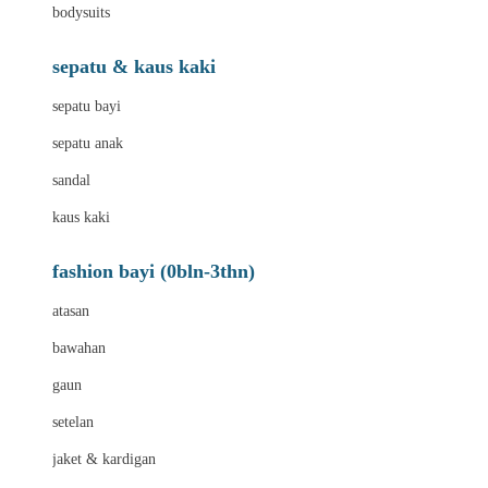
bodysuits
sepatu & kaus kaki
sepatu bayi
sepatu anak
sandal
kaus kaki
fashion bayi (0bln-3thn)
atasan
bawahan
gaun
setelan
jaket & kardigan