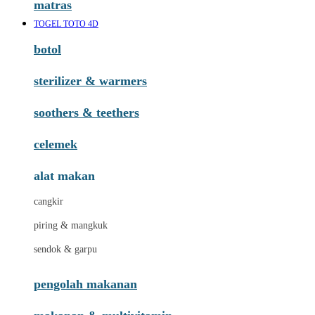
matras
TOGEL TOTO 4D
botol
sterilizer & warmers
soothers & teethers
celemek
alat makan
cangkir
piring & mangkuk
sendok & garpu
pengolah makanan