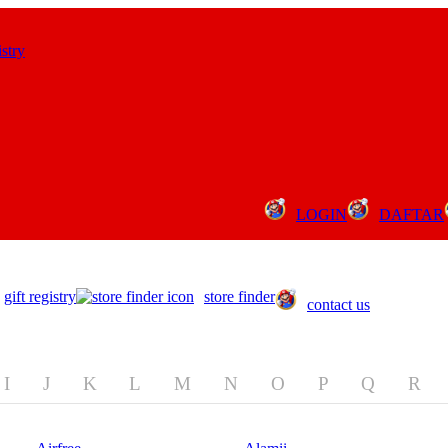
istry
LOGIN
DAFTAR
gift registry
store finder
contact us
I
J
K
L
M
N
O
P
Q
R