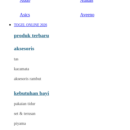
Addo
Adidas
Asics
Aveeno
TOGEL ONLINE 2026
produk terbaru
aksesoris
tas
kacamata
aksesoris rambut
kebutuhan bayi
pakaian tidur
set & terusan
piyama