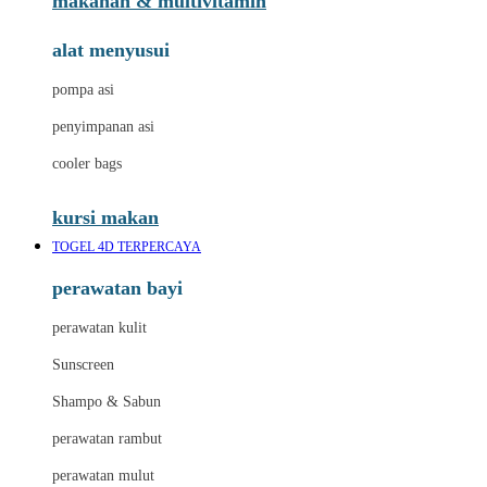
makanan & multivitamin
alat menyusui
pompa asi
penyimpanan asi
cooler bags
kursi makan
TOGEL 4D TERPERCAYA
perawatan bayi
perawatan kulit
Sunscreen
Shampo & Sabun
perawatan rambut
perawatan mulut