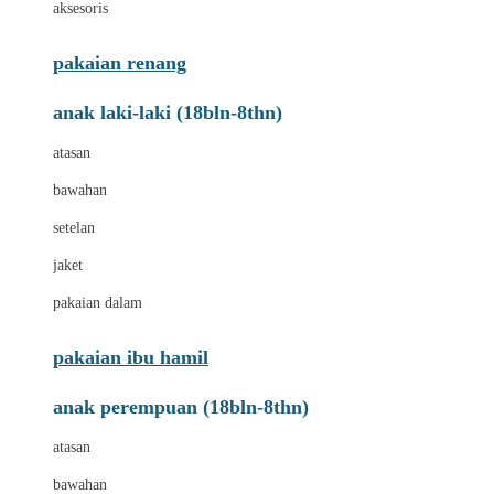
aksesoris
pakaian renang
anak laki-laki (18bln-8thn)
atasan
bawahan
setelan
jaket
pakaian dalam
pakaian ibu hamil
anak perempuan (18bln-8thn)
atasan
bawahan