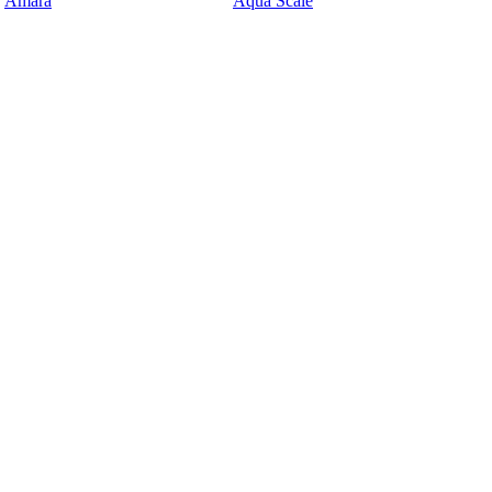
Amara
Aqua Scale