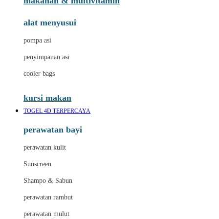
makanan & multivitamin
alat menyusui
pompa asi
penyimpanan asi
cooler bags
kursi makan
TOGEL 4D TERPERCAYA
perawatan bayi
perawatan kulit
Sunscreen
Shampo & Sabun
perawatan rambut
perawatan mulut