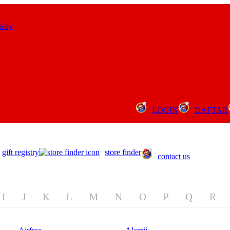
istry
LOGIN
DAFTAR
gift registry
store finder
contact us
I
J
K
L
M
N
O
P
Q
R