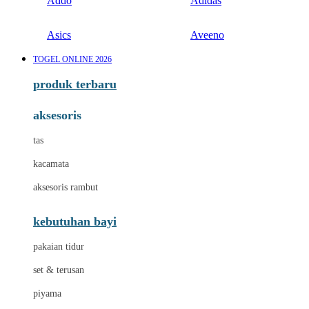
Addo
Adidas
Asics
Aveeno
TOGEL ONLINE 2026
produk terbaru
aksesoris
tas
kacamata
aksesoris rambut
kebutuhan bayi
pakaian tidur
set & terusan
piyama