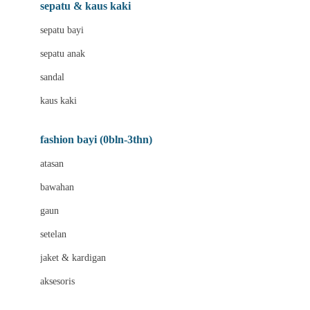
Beauty Barn
sepatu & kaus kaki
Bio Oil
sepatu bayi
Biolane
sepatu anak
Bite Fighters
sandal
Bizzi Growin
kaus kaki
Blackmores
fashion bayi (0bln-3thn)
Blooming Marvellous
atasan
Bonnels
bawahan
Bravado
gaun
Bruder
setelan
Brush Baby
jaket & kardigan
Buds Organics
aksesoris
Bugaboo
Buggygear