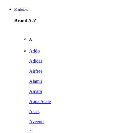
Mariototo
Brand A-Z
A
Addo
Adidas
Airfree
Alamii
Amara
Aqua Scale
Asics
Aveeno
Awan