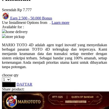
Q
Serendah
Rp 7.777
QV Baby
Earn
2.500
-
50.000
Bonus
Use Installment Options from
.
Laarn more
R
Available for :
home delivery
Real Shades
store pickup
Red Castle
MARIO TOTO 4D adalah agen togel inovatif yang menyediakan
berbagai pasaran TOTO 4D terlengkap dan terpercaya. Kami
Ribbon Madness
menjamin keamanan data dan transaksi setiap member dengan
sistem enkripsi terbaru. Sebagai bandar yang 100% amanah, setiap
S
kemenangan Anda menjadi prioritas utama kami untuk dibayarkan
tanpa potongan.
Sebamed
choose qty
Silver Cross
DAFTAR
LOGIN
Simply Idea
Share product:
Skip Hop
Spectra