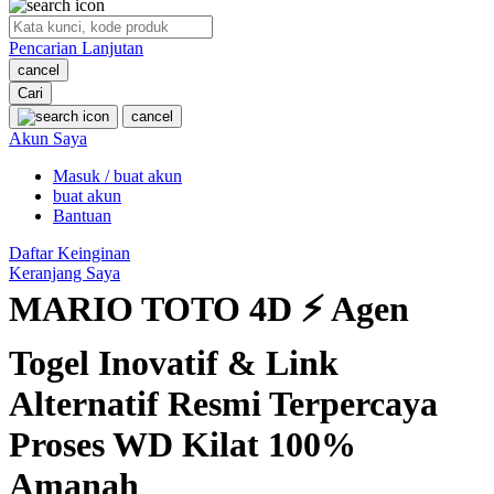
O
Pencarian Lanjutan
Oh Ma Grain
cancel
Okiedog
Cari
cancel
P
Akun Saya
Masuk / buat akun
Peachy
buat akun
Phil & Ted's
Bantuan
Philips Avent
Daftar Keinginan
Keranjang Saya
Pigeon
MARIO TOTO 4D ⚡ Agen
Playgro
Togel Inovatif & Link
Poled Global
Alternatif Resmi Terpercaya
Ponycycle
Proses WD Kilat 100%
Puma
Amanah
Pureats