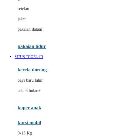
Dae Organics
setelan
Docare
jaket
Doona
pakaian dalam
Down To Earth
Drew
pakaian tidur
Dr. Brown's
SITUS TOGEL 4D
E
kereta dorong
ELC
bayi baru lahir
Ergobaby
usia 6 bulan+
Expert Care
koper anak
Ezyroller
kursi mobil
F
0-13 Kg
Felt So Sweet