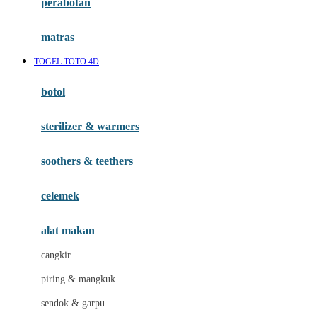
perabotan
Happy Tummy
Hauck
matras
Havaianas
TOGEL TOTO 4D
Hegen
botol
Hot Wheels
sterilizer & warmers
Hybrid
soothers & teethers
I
Inlacta DHA
celemek
Interlac
alat makan
Ivenet
cangkir
J
piring & mangkuk
Jack N Jill
sendok & garpu