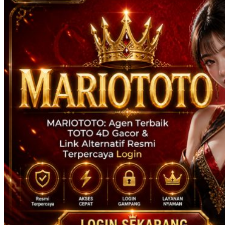
Squishmallows
Starbooks
Stick-O
Stokke
Sudocrem
Sumimo
Sunnylife
Sun-Staches
Swimava
T
Tommee Tippee
Trunki
Tutti Bambini