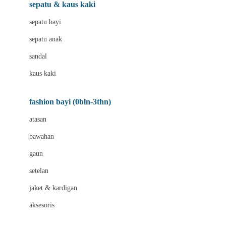
Beauty Barn
sepatu & kaus kaki
Bio Oil
sepatu bayi
Biolane
sepatu anak
Bite Fighters
sandal
Bizzi Growin
kaus kaki
Blackmores
fashion bayi (0bln-3thn)
Blooming Marvellous
atasan
Bonnels
bawahan
Bravado
gaun
Bruder
setelan
Brush Baby
jaket & kardigan
Buds Organics
aksesoris
Bugaboo
Buggygear