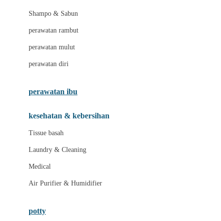
London Taxi
Shampo & Sabun
Love To Dream
perawatan rambut
perawatan mulut
M
perawatan diri
Magformers
Mama's Choice
perawatan ibu
Mamas&Papas
kesehatan & kebersihan
Mamaway
Tissue basah
Maxi Cosi
Laundry & Cleaning
Megabloks
Medical
Micro
Air Purifier & Humidifier
MiDeer
Mimi & Lula
potty
Mini Monkey