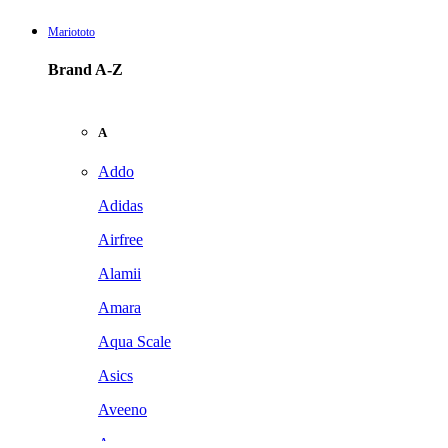
Mariototo
Brand A-Z
A
Addo
Adidas
Airfree
Alamii
Amara
Aqua Scale
Asics
Aveeno
Awan