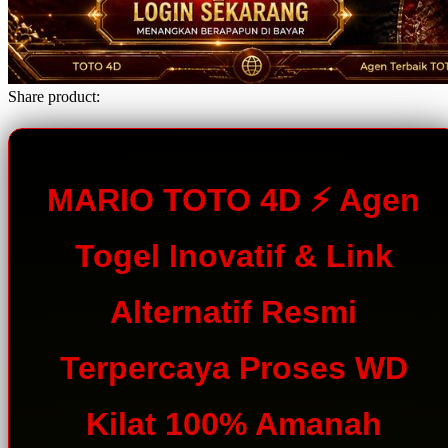
Share product:
MARIO TOTO 4D ⚡ Agen
Togel Inovatif & Link
Alternatif Resmi
Terpercaya Proses WD
Kilat 100% Amanah