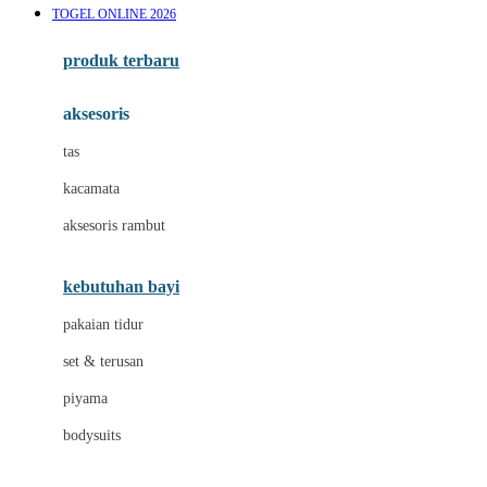
TOGEL ONLINE 2026
Azetabio
produk terbaru
B
aksesoris
Baabaasheepz
tas
Babiators
kacamata
Baby Dove
aksesoris rambut
Baby Jogger
Baby Rovega
kebutuhan bayi
Babybee
pakaian tidur
Banana Boat
set & terusan
Banz
piyama
Barbie
bodysuits
Beaba