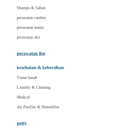
London Taxi
Shampo & Sabun
Love To Dream
perawatan rambut
perawatan mulut
M
perawatan diri
Magformers
Mama's Choice
perawatan ibu
Mamas&Papas
kesehatan & kebersihan
Mamaway
Tissue basah
Maxi Cosi
Laundry & Cleaning
Megabloks
Medical
Micro
Air Purifier & Humidifier
MiDeer
Mimi & Lula
potty
Mini Monkey