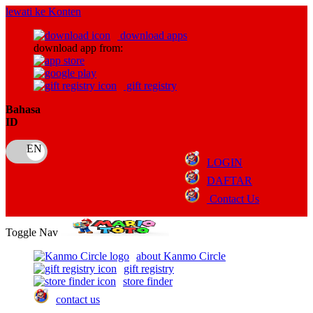
lewati ke Konten
download apps
download app from:
gift registry
Bahasa
ID
LOGIN
DAFTAR
Contact Us
Toggle Nav
about Kanmo Circle
gift registry
store finder
contact us