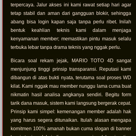
terpercaya. Jalur akses ini kami rawat setiap hari agar
tetap stabil dan aman dari gangguan blokir, sehingga
abang bisa login kapan saja tanpa perlu ribet. Inilah
bentuk keahlian teknis kami dalam menjaga
kenyamanan member; memastikan pintu masuk selalu
terbuka lebar tanpa drama teknis yang nggak perlu.
Bicara soal rekam jejak, MARIO TOTO 4D sangat
menjunjung tinggi prinsip transparansi. Reputasi kami
dibangun di atas bukti nyata, terutama soal proses WD
kilat. Kami nggak mau member nunggu lama cuma buat
nikmatin hasil analisa angkanya sendiri. Begitu form
tarik dana masuk, sistem kami langsung bergerak cepat.
Prinsip kami simpel: kemenangan member adalah hak
yang harus segera ditunaikan. Itulah alasan mengapa
komitmen 100% amanah bukan cuma slogan di banner