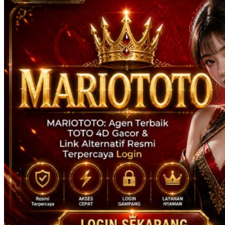
Squishmallows
Starbooks
Stick-O
Stokke
Sudocrem
Sumimo
Sunnylife
Sun-Staches
Swimava
T
Tommee Tippee
Trunki
Tutti Bambini