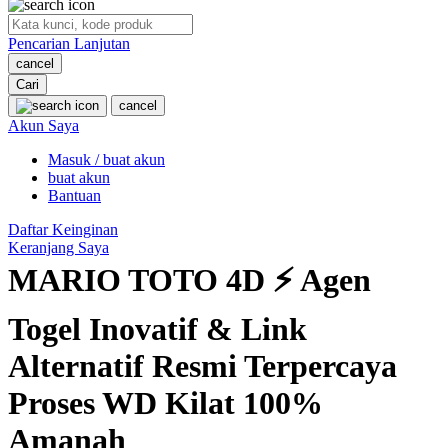
O
Pencarian Lanjutan
Oh Ma Grain
cancel
Okiedog
Cari
cancel
P
Akun Saya
Masuk / buat akun
Peachy
buat akun
Phil & Ted's
Bantuan
Philips Avent
Daftar Keinginan
Keranjang Saya
Pigeon
MARIO TOTO 4D ⚡ Agen
Playgro
Togel Inovatif & Link
Poled Global
Alternatif Resmi Terpercaya
Ponycycle
Proses WD Kilat 100%
Puma
Amanah
Pureats