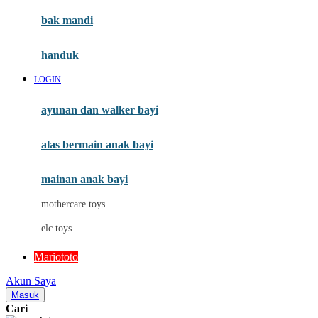
Moby
bak mandi
Momami
handuk
Mothercare
LOGIN
Mustela
ayunan dan walker bayi
My Buddy Tag
My K
alas bermain anak bayi
N
mainan anak bayi
Naif
mothercare toys
Nike
elc toys
Nordic Natural
Mariototo
Nuby
Akun Saya
Nuna
Masuk
Cari