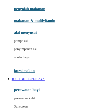
Joie
pengolah makanan
Joolz
Jujube
makanan & multivitamin
K
alat menyusui
Kiddycuts
pompa asi
Kumon
penyimpanan asi
L
cooler bags
Leapfrog
kursi makan
Leclerc
TOGEL 4D TERPERCAYA
Lee Vierra
Lillebaby
perawatan bayi
Little Bird Told Me
perawatan kulit
Little Miss Janis
Sunscreen