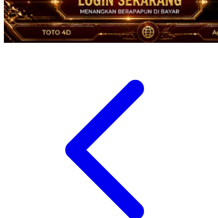
Twistshake
TY Toys
U
V
Veja
Vitaflow
Vtech
W
Waterland
Wellness
X