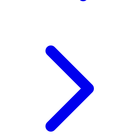
Xootz
Y
Yamatoya
Z
Zaxy
Zoggs
0-9
4Moms
59S