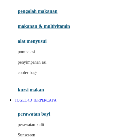
Joie
pengolah makanan
Joolz
Jujube
makanan & multivitamin
K
alat menyusui
Kiddycuts
pompa asi
Kumon
penyimpanan asi
L
cooler bags
Leapfrog
kursi makan
Leclerc
TOGEL 4D TERPERCAYA
Lee Vierra
Lillebaby
perawatan bayi
Little Bird Told Me
perawatan kulit
Little Miss Janis
Sunscreen