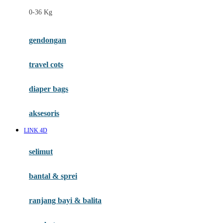
0-36 Kg
Fisher Price
Flipper
gendongan
Friends Of Sally
travel cots
G
diaper bags
Gb
Geko
aksesoris
Graco
LINK 4D
Gund
selimut
H
bantal & sprei
Habbie
Haenim
ranjang bayi & balita
Happy Horse