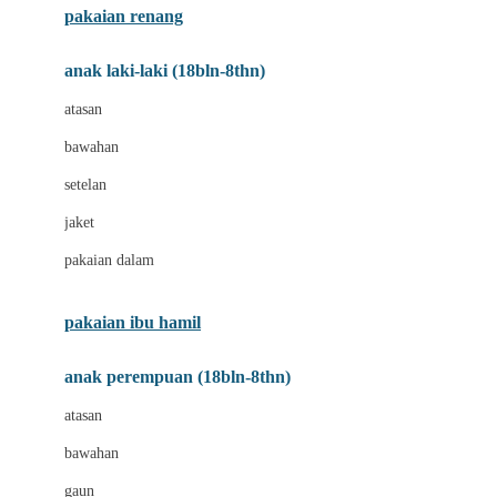
pakaian renang
Bumkins
anak laki-laki (18bln-8thn)
C
atasan
Cetaphil
bawahan
Chicco
setelan
Childlife
jaket
Clevamama
pakaian dalam
Cocolatte
Cottonseeds
pakaian ibu hamil
Cozy N Safe
anak perempuan (18bln-8thn)
Crane
atasan
Cybex
bawahan
D
gaun