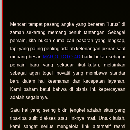
Mencari tempat pasang angka yang beneran "lurus" di
zaman sekarang memang penuh tantangan. Sebagai
pemain, kita bukan cuma cari pasaran yang lengkap,
tapi yang paling penting adalah ketenangan pikiran saat
menang besar.
MARIO TOTO 4D
hadir bukan sebagai
pemain baru yang sekadar ikut-ikutan, melainkan
sebagai agen togel inovatif yang membawa standar
baru dalam hal keamanan dan kecepatan layanan.
Kami paham betul bahwa di bisnis ini, kepercayaan
adalah segalanya.
Satu hal yang sering bikin jengkel adalah situs yang
tiba-tiba sulit diakses atau linknya mati. Untuk itulah,
kami sangat serius mengelola link alternatif resmi