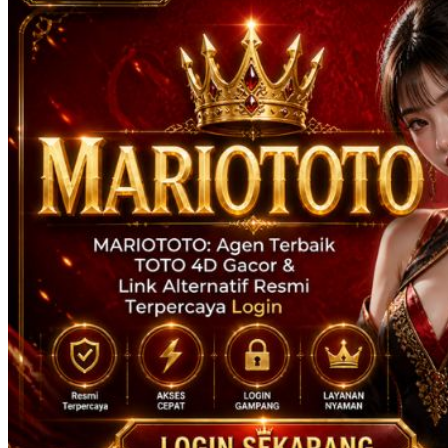
Squishmallows
Starbooks
Stick-O
Stokke
Sudocrem
Sumimo
Sunnylife
Sun-Staches
Swimava
T
Tommee Tippee
Trunki
Tutti Bambini