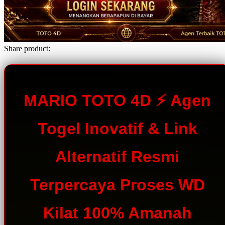
Share product:
MARIO TOTO 4D ⚡ Agen
Togel Inovatif & Link
Alternatif Resmi
Terpercaya Proses WD
Kilat 100% Amanah