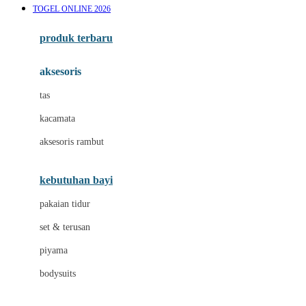
TOGEL ONLINE 2026
Azetabio
produk terbaru
B
aksesoris
Baabaasheepz
tas
Babiators
kacamata
Baby Dove
aksesoris rambut
Baby Jogger
Baby Rovega
kebutuhan bayi
Babybee
pakaian tidur
Banana Boat
set & terusan
Banz
piyama
Barbie
bodysuits
Beaba