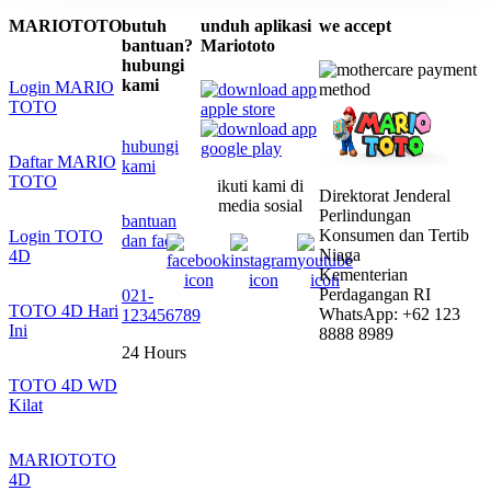
MARIOTOTO
butuh
unduh aplikasi
we accept
bantuan?
Mariototo
hubungi
kami
Login MARIO
TOTO
hubungi
Daftar MARIO
kami
TOTO
ikuti kami di
Direktorat Jenderal
media sosial
Perlindungan
bantuan
Konsumen dan Tertib
Login TOTO
dan faq
Niaga
4D
Kementerian
Perdagangan RI
021-
TOTO 4D Hari
WhatsApp: +62 123
123456789
Ini
8888 8989
24 Hours
TOTO 4D WD
Kilat
MARIOTOTO
4D