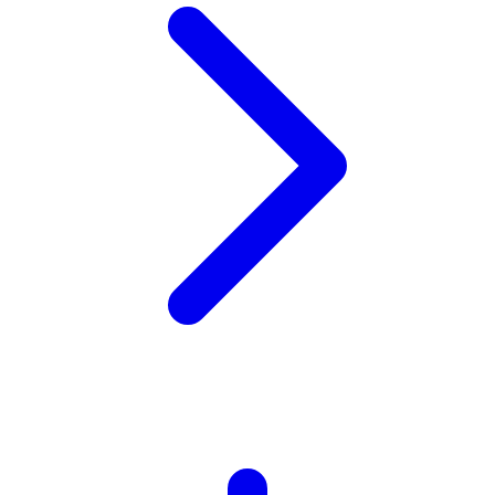
Twistshake
TY Toys
U
V
Veja
Vitaflow
Vtech
W
Waterland
Wellness
X