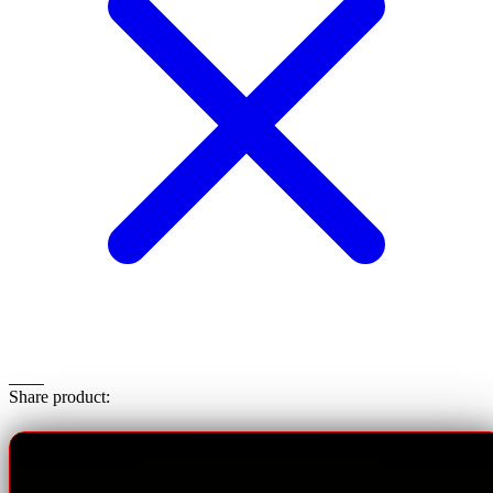
Share product: