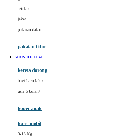
Dae Organics
setelan
Docare
jaket
Doona
pakaian dalam
Down To Earth
Drew
pakaian tidur
Dr. Brown's
SITUS TOGEL 4D
E
kereta dorong
ELC
bayi baru lahir
Ergobaby
usia 6 bulan+
Expert Care
koper anak
Ezyroller
kursi mobil
F
0-13 Kg
Felt So Sweet