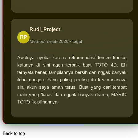
Rudi_Project
RP
Member sejak 2026 •
tegal
Awalnya nyoba karena rekomendasi temen kantor,
katanya di sini agen terbaik buat TOTO 4D. Eh
ternyata bener, tampilannya bersih dan nggak banyak
iklan ganggu. Yang paling penting itu keamanannya
sih, akun saya aman terus. Buat yang cari tempat
main yang 'lurus' dan nggak banyak drama, MARIO
TOTO fix pilihannya.
Back to top