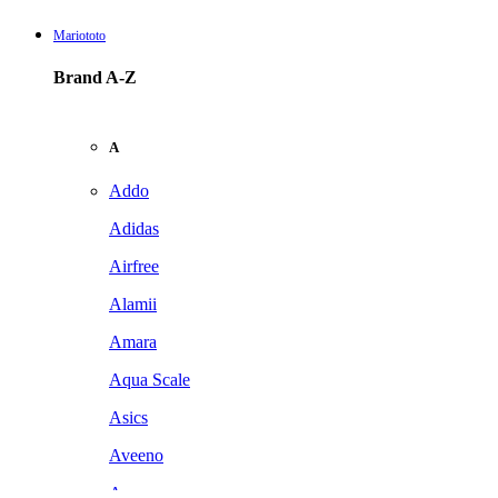
Mariototo
Brand A-Z
A
Addo
Adidas
Airfree
Alamii
Amara
Aqua Scale
Asics
Aveeno
Awan