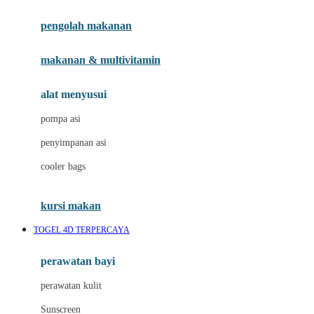
Joie
pengolah makanan
Joolz
Jujube
makanan & multivitamin
K
alat menyusui
Kiddycuts
pompa asi
Kumon
penyimpanan asi
L
cooler bags
Leapfrog
kursi makan
Leclerc
TOGEL 4D TERPERCAYA
Lee Vierra
Lillebaby
perawatan bayi
Little Bird Told Me
perawatan kulit
Little Miss Janis
Sunscreen