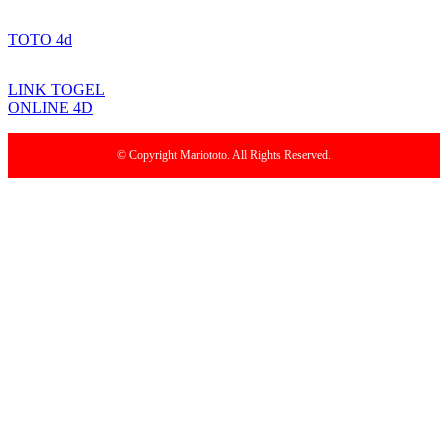
TOTO 4d
LINK TOGEL
ONLINE 4D
© Copyright Mariototo. All Rights Reserved.