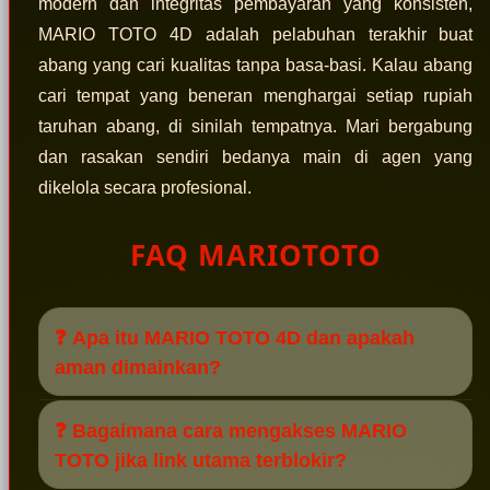
modern dan integritas pembayaran yang konsisten,
MARIO TOTO 4D adalah pelabuhan terakhir buat
abang yang cari kualitas tanpa basa-basi. Kalau abang
cari tempat yang beneran menghargai setiap rupiah
taruhan abang, di sinilah tempatnya. Mari bergabung
dan rasakan sendiri bedanya main di agen yang
dikelola secara profesional.
FAQ MARIOTOTO
❓ Apa itu MARIO TOTO 4D dan apakah
aman dimainkan?
MARIO TOTO 4D adalah agen togel inovatif
❓ Bagaimana cara mengakses MARIO
yang menyediakan berbagai pasaran TOTO 4D
TOTO jika link utama terblokir?
terlengkap dan terpercaya. Kami menjamin