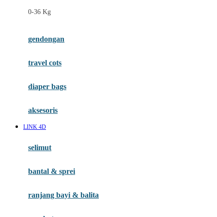
0-36 Kg
Fisher Price
Flipper
gendongan
Friends Of Sally
travel cots
G
diaper bags
Gb
Geko
aksesoris
Graco
LINK 4D
Gund
selimut
H
bantal & sprei
Habbie
Haenim
ranjang bayi & balita
Happy Horse