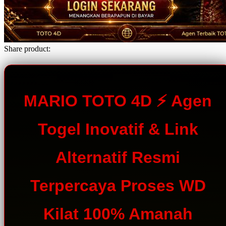
Share product:
MARIO TOTO 4D ⚡ Agen
Togel Inovatif & Link
Alternatif Resmi
Terpercaya Proses WD
Kilat 100% Amanah