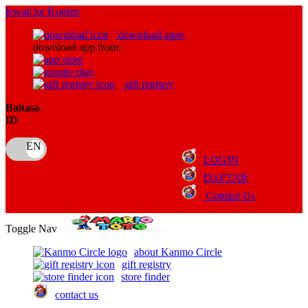
lewati ke Konten
download apps
download app from:
gift registry
Bahasa
ID
LOGIN
DAFTAR
Contact Us
Toggle Nav
about Kanmo Circle
gift registry
store finder
contact us