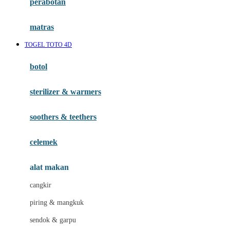
perabotan
Happy Tummy
Hauck
matras
Havaianas
TOGEL TOTO 4D
Hegen
botol
Hot Wheels
sterilizer & warmers
Hybrid
soothers & teethers
I
Inlacta DHA
celemek
Interlac
alat makan
Ivenet
cangkir
J
piring & mangkuk
Jack N Jill
sendok & garpu