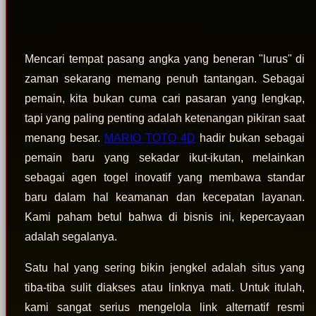
Mencari tempat pasang angka yang beneran "lurus" di
zaman sekarang memang penuh tantangan. Sebagai
pemain, kita bukan cuma cari pasaran yang lengkap,
tapi yang paling penting adalah ketenangan pikiran saat
menang besar.
MARIO TOTO 4D
hadir bukan sebagai
pemain baru yang sekadar ikut-ikutan, melainkan
sebagai agen togel inovatif yang membawa standar
baru dalam hal keamanan dan kecepatan layanan.
Kami paham betul bahwa di bisnis ini, kepercayaan
adalah segalanya.
Satu hal yang sering bikin jengkel adalah situs yang
tiba-tiba sulit diakses atau linknya mati. Untuk itulah,
kami sangat serius mengelola link alternatif resmi