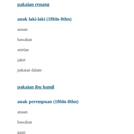
pakaian renang
Bumkins
anak laki-laki (18bln-8thn)
C
atasan
Cetaphil
bawahan
Chicco
setelan
Childlife
jaket
Clevamama
pakaian dalam
Cocolatte
Cottonseeds
pakaian ibu hamil
Cozy N Safe
anak perempuan (18bln-8thn)
Crane
atasan
Cybex
bawahan
D
gaun