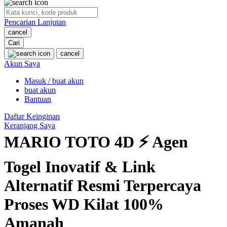
O
Pencarian Lanjutan
Oh Ma Grain
cancel
Okiedog
Cari
cancel
P
Akun Saya
Masuk / buat akun
Peachy
buat akun
Phil & Ted's
Bantuan
Philips Avent
Daftar Keinginan
Keranjang Saya
Pigeon
MARIO TOTO 4D ⚡ Agen
Playgro
Togel Inovatif & Link
Poled Global
Alternatif Resmi Terpercaya
Ponycycle
Proses WD Kilat 100%
Puma
Amanah
Pureats