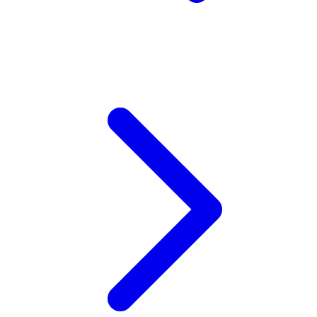
Xootz
Y
Yamatoya
Z
Zaxy
Zoggs
0-9
4Moms
59S