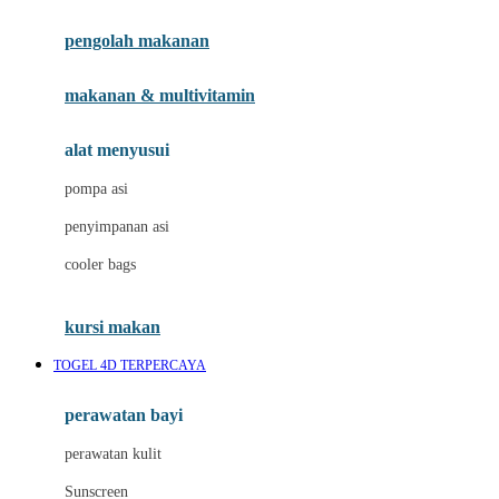
Joie
pengolah makanan
Joolz
Jujube
makanan & multivitamin
K
alat menyusui
Kiddycuts
pompa asi
Kumon
penyimpanan asi
L
cooler bags
Leapfrog
kursi makan
Leclerc
TOGEL 4D TERPERCAYA
Lee Vierra
Lillebaby
perawatan bayi
Little Bird Told Me
perawatan kulit
Little Miss Janis
Sunscreen