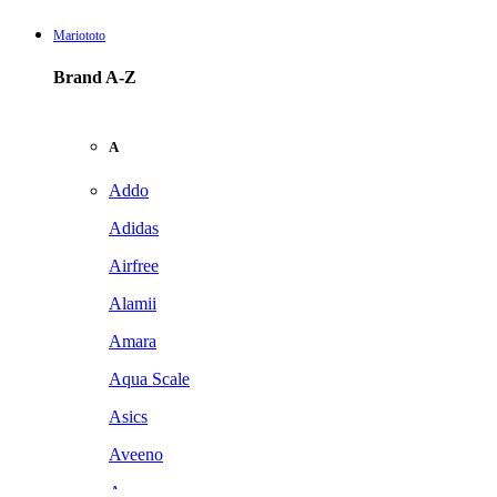
Mariototo
Brand A-Z
A
Addo
Adidas
Airfree
Alamii
Amara
Aqua Scale
Asics
Aveeno
Awan