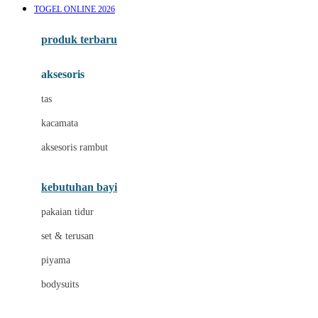
TOGEL ONLINE 2026
Azetabio
produk terbaru
B
aksesoris
Baabaasheepz
tas
Babiators
kacamata
Baby Dove
aksesoris rambut
Baby Jogger
Baby Rovega
kebutuhan bayi
Babybee
pakaian tidur
Banana Boat
set & terusan
Banz
piyama
Barbie
bodysuits
Beaba