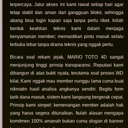
terpercaya. Jalur akses ini kami rawat setiap hari agar
tetap stabil dan aman dari gangguan blokir, sehingga
abang bisa login kapan saja tanpa perlu ribet. Inilah
bentuk keahlian teknis kami dalam menjaga
kenyamanan member; memastikan pintu masuk selalu
terbuka lebar tanpa drama teknis yang nggak perlu.
Bicara soal rekam jejak, MARIO TOTO 4D sangat
menjunjung tinggi prinsip transparansi. Reputasi kami
dibangun di atas bukti nyata, terutama soal proses WD
kilat. Kami nggak mau member nunggu lama cuma buat
nikmatin hasil analisa angkanya sendiri. Begitu form
tarik dana masuk, sistem kami langsung bergerak cepat.
Prinsip kami simpel: kemenangan member adalah hak
yang harus segera ditunaikan. Itulah alasan mengapa
komitmen 100% amanah bukan cuma slogan di banner