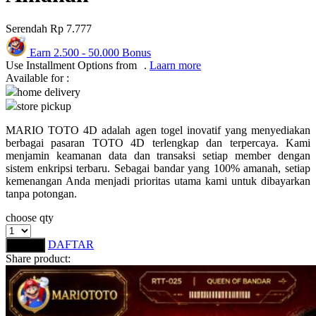
Q
Serendah
Rp 7.777
QV Baby
Earn
2.500
-
50.000
Bonus
Use Installment Options from
.
Laarn more
R
Available for :
home delivery
Real Shades
store pickup
Red Castle
MARIO TOTO 4D adalah agen togel inovatif yang menyediakan
berbagai pasaran TOTO 4D terlengkap dan terpercaya. Kami
Ribbon Madness
menjamin keamanan data dan transaksi setiap member dengan
sistem enkripsi terbaru. Sebagai bandar yang 100% amanah, setiap
S
kemenangan Anda menjadi prioritas utama kami untuk dibayarkan
tanpa potongan.
Sebamed
choose qty
Silver Cross
DAFTAR
LOGIN
Simply Idea
Share product:
Skip Hop
Spectra