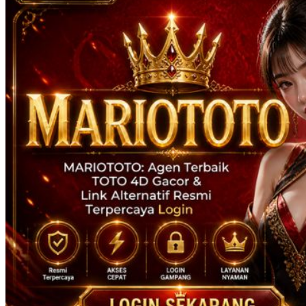
Squishmallows
Starbooks
Stick-O
Stokke
Sudocrem
Sumimo
Sunnylife
Sun-Staches
Swimava
T
Tommee Tippee
Trunki
Tutti Bambini