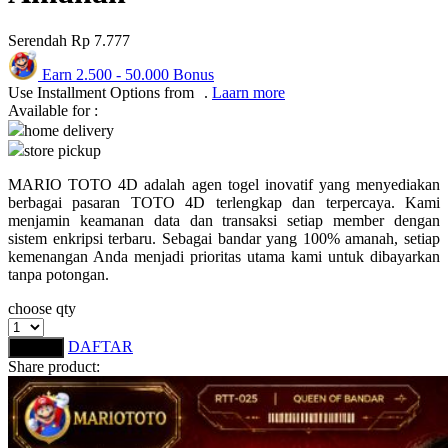
Q
Serendah
Rp 7.777
QV Baby
Earn
2.500
-
50.000
Bonus
Use Installment Options from
.
Laarn more
R
Available for :
home delivery
Real Shades
store pickup
Red Castle
MARIO TOTO 4D adalah agen togel inovatif yang menyediakan
berbagai pasaran TOTO 4D terlengkap dan terpercaya. Kami
Ribbon Madness
menjamin keamanan data dan transaksi setiap member dengan
sistem enkripsi terbaru. Sebagai bandar yang 100% amanah, setiap
S
kemenangan Anda menjadi prioritas utama kami untuk dibayarkan
tanpa potongan.
Sebamed
choose qty
Silver Cross
DAFTAR
LOGIN
Simply Idea
Share product:
Skip Hop
Spectra