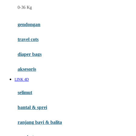
0-36 Kg
Fisher Price
Flipper
gendongan
Friends Of Sally
travel cots
G
diaper bags
Gb
Geko
aksesoris
Graco
LINK 4D
Gund
selimut
H
bantal & sprei
Habbie
Haenim
ranjang bayi & balita
Happy Horse