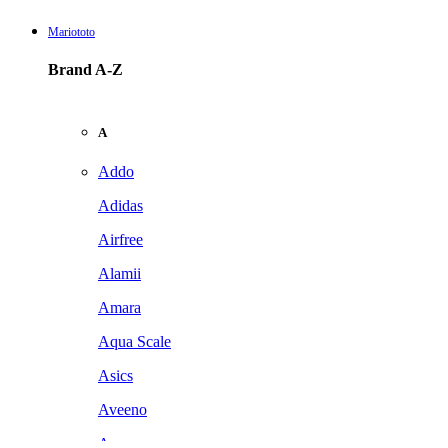
Mariototo
Brand A-Z
A
Addo
Adidas
Airfree
Alamii
Amara
Aqua Scale
Asics
Aveeno
Awan