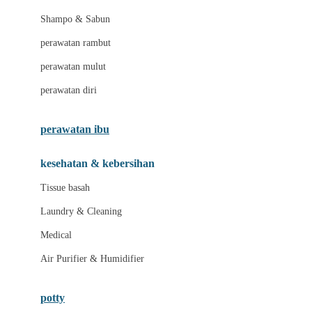
London Taxi
Shampo & Sabun
Love To Dream
perawatan rambut
perawatan mulut
M
perawatan diri
Magformers
Mama's Choice
perawatan ibu
Mamas&Papas
kesehatan & kebersihan
Mamaway
Tissue basah
Maxi Cosi
Laundry & Cleaning
Megabloks
Medical
Micro
Air Purifier & Humidifier
MiDeer
Mimi & Lula
potty
Mini Monkey