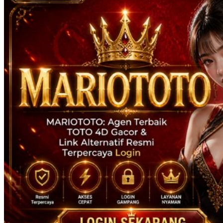
Squishmallows
Starbooks
Stick-O
Stokke
Sudocrem
Sumimo
Sunnylife
Sun-Staches
Swimava
T
Tommee Tippee
Trunki
Tutti Bambini